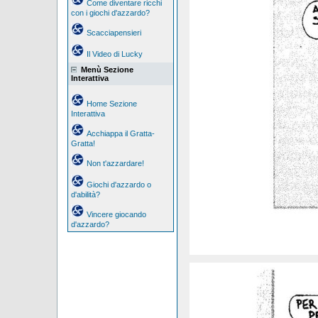
Come diventare ricchi
con i giochi d'azzardo?
Scacciapensieri
Il Video di Lucky
Menù Sezione
Interattiva
Home Sezione
Interattiva
Acchiappa il Gratta-
Gratta!
Non t'azzardare!
Giochi d'azzardo o
d'abilità?
Vincere giocando
d'azzardo?