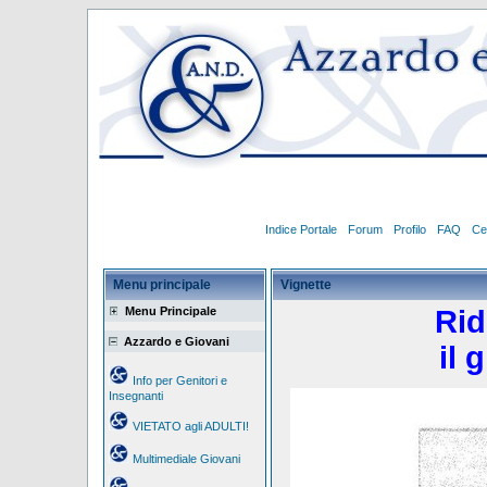
Indice Portale
Forum
Profilo
FAQ
Ce
Menu principale
Vignette
Menu Principale
Rid
Azzardo e Giovani
il 
Info per Genitori e
Insegnanti
VIETATO agli ADULTI!
Multimediale Giovani