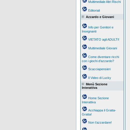
Multimediale Altri Rischi
Editoriali
Azzardo e Giovani
Info per Genitori e
Insegnanti
VIETATO agli ADULTI!
Multimediale Giovani
Come diventare ricchi
con i giochi d'azzardo?
Scacciapensieri
Il Video di Lucky
Menù Sezione
Interattiva
Home Sezione
Interattiva
Acchiappa il Gratta-
Gratta!
Non t'azzardare!