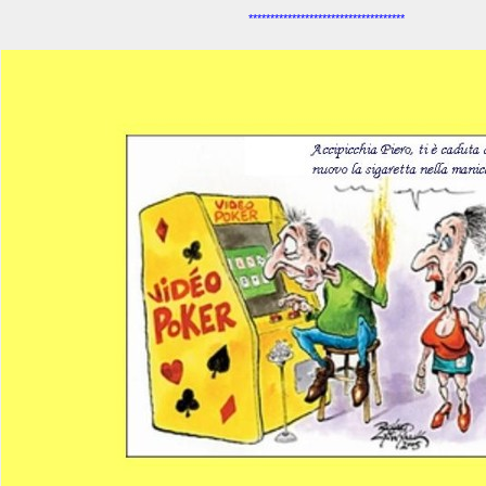
************************************