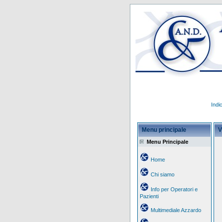
Indi
Menu principale
V
Menu Principale
Home
Chi siamo
Info per Operatori e
Pazienti
Multimediale Azzardo