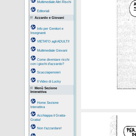
Multimediale Altri Rischi
Editoriali
Azzardo e Giovani
Info per Genitori e
Insegnanti
VIETATO agli ADULTI!
Multimediale Giovani
Come diventare ricchi
con i giochi d'azzardo?
Scacciapensieri
Il Video di Lucky
Menù Sezione
Interattiva
Home Sezione
Interattiva
Acchiappa il Gratta-
Gratta!
Non t'azzardare!