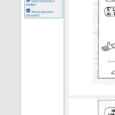
Giochi d'azzardo o
d'abilità?
Vincere giocando
d'azzardo?