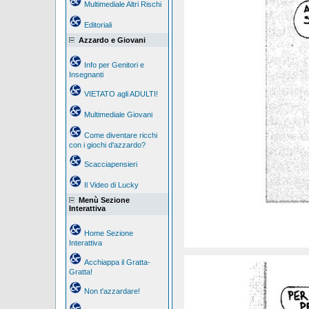
Multimediale Altri Rischi
Editoriali
Azzardo e Giovani
Info per Genitori e
Insegnanti
VIETATO agli ADULTI!
Multimediale Giovani
Come diventare ricchi
con i giochi d'azzardo?
Scacciapensieri
Il Video di Lucky
Menù Sezione
Interattiva
Home Sezione
Interattiva
Acchiappa il Gratta-
Gratta!
Non t'azzardare!