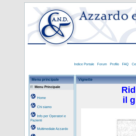
Indice Portale
Forum
Profilo
FAQ
Ce
Menu principale
Vignette
Menu Principale
Rid
il 
Home
Chi siamo
Info per Operatori e
Pazienti
Multimediale Azzardo