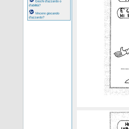
Giochi d'azzardo o
d'abilità?
Vincere giocando
d'azzardo?