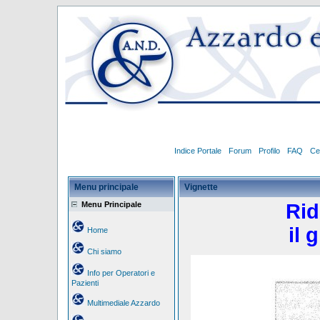
Indice Portale
Forum
Profilo
FAQ
Ce
Menu principale
Vignette
Menu Principale
Rid
il 
Home
Chi siamo
Info per Operatori e
Pazienti
Multimediale Azzardo