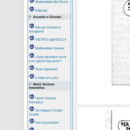
Multimediale Altri Rischi
Editoriali
Azzardo e Giovani
Info per Genitori e
Insegnanti
VIETATO agli ADULTI!
Multimediale Giovani
Come diventare ricchi
con i giochi d'azzardo?
Scacciapensieri
Il Video di Lucky
Menù Sezione
Interattiva
Home Sezione
Interattiva
Acchiappa il Gratta-
Gratta!
Non t'azzardare!