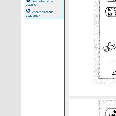
Giochi d'azzardo o
d'abilità?
Vincere giocando
d'azzardo?