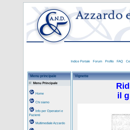
Indice Portale
Forum
Profilo
FAQ
Ce
Menu principale
Vignette
Menu Principale
Rid
il 
Home
Chi siamo
Info per Operatori e
Pazienti
Multimediale Azzardo