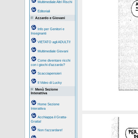
Multimediale Altri Rischi
Editoriali
Azzardo e Giovani
Info per Genitori e
Insegnanti
VIETATO agli ADULTI!
Multimediale Giovani
Come diventare ricchi
con i giochi d'azzardo?
Scacciapensieri
Il Video di Lucky
Menù Sezione
Interattiva
Home Sezione
Interattiva
Acchiappa il Gratta-
Gratta!
Non t'azzardare!