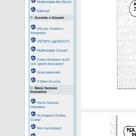
Multimediale Altri Rischi
Editoriali
Azzardo e Giovani
Info per Genitori e
Insegnanti
VIETATO agli ADULTI!
Multimediale Giovani
Come diventare ricchi
con i giochi d'azzardo?
Scacciapensieri
Il Video di Lucky
Menù Sezione
Interattiva
Home Sezione
Interattiva
Acchiappa il Gratta-
Gratta!
Non t'azzardare!