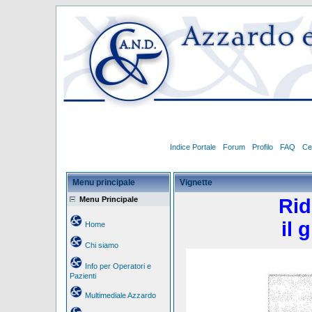
Indice Portale
Forum
Profilo
FAQ
Ce
Menu principale
Vignette
Menu Principale
Rid
il 
Home
Chi siamo
Info per Operatori e
Pazienti
Multimediale Azzardo