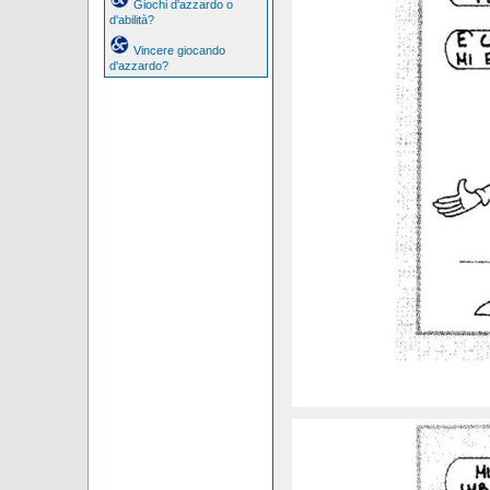
Giochi d'azzardo o
d'abilità?
Vincere giocando
d'azzardo?