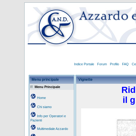
Indice Portale
Forum
Profilo
FAQ
Ce
Menu principale
Vignette
Menu Principale
Rid
il 
Home
Chi siamo
Info per Operatori e
Pazienti
Multimediale Azzardo