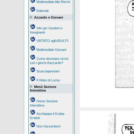
Multimediale Altri Rischi
Editoriali
Azzardo e Giovani
Info per Genitori e
Insegnanti
VIETATO agli ADULTI!
Multimediale Giovani
Come diventare ricchi
con i giochi d'azzardo?
Scacciapensieri
Il Video di Lucky
Menù Sezione
Interattiva
Home Sezione
Interattiva
Acchiappa il Gratta-
Gratta!
Non t'azzardare!