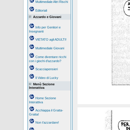
Multimediale Altri Rischi
Editoriali
Azzardo e Giovani
Info per Genitori e
Insegnanti
VIETATO agli ADULTI!
Multimediale Giovani
Come diventare ricchi
con i giochi d'azzardo?
Scacciapensieri
Il Video di Lucky
Menù Sezione
Interattiva
Home Sezione
Interattiva
Acchiappa il Gratta-
Gratta!
Non t'azzardare!