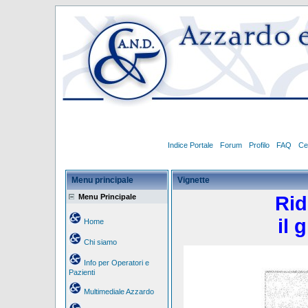
Indice Portale
Forum
Profilo
FAQ
Ce
Menu principale
Vignette
Menu Principale
Rid
il 
Home
Chi siamo
Info per Operatori e
Pazienti
Multimediale Azzardo