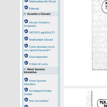
Multimediale Altri Rischi
Editoriali
Azzardo e Giovani
Info per Genitori e
Insegnanti
VIETATO agli ADULTI!
Multimediale Giovani
Come diventare ricchi
con i giochi d'azzardo?
Scacciapensieri
Il Video di Lucky
Menù Sezione
Interattiva
Home Sezione
Interattiva
Acchiappa il Gratta-
Gratta!
Non t'azzardare!