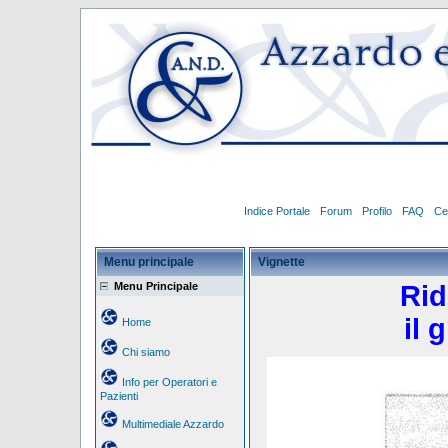
Indice Portale
Forum
Profilo
FAQ
Ce
Menu principale
Vignette
Menu Principale
Rid
il 
Home
Chi siamo
Info per Operatori e
Pazienti
Multimediale Azzardo