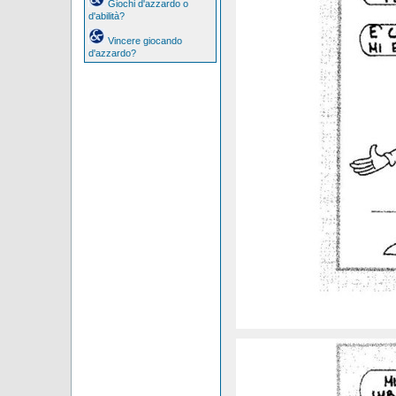
Giochi d'azzardo o
d'abilità?
Vincere giocando
d'azzardo?