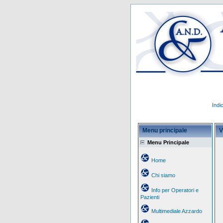
Indi
Menu principale
V
Menu Principale
Home
Chi siamo
Info per Operatori e
Pazienti
Multimediale Azzardo