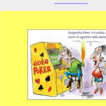
************************************