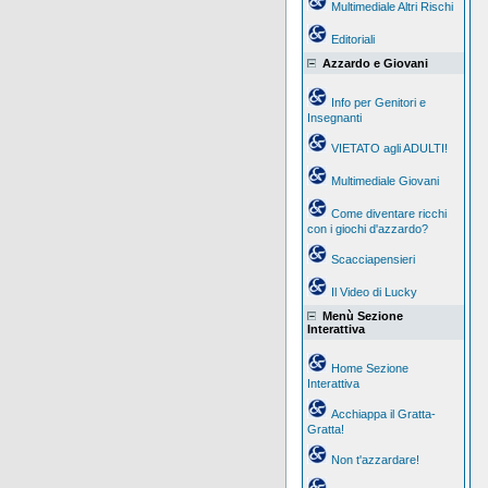
Multimediale Altri Rischi
Editoriali
Azzardo e Giovani
Info per Genitori e
Insegnanti
VIETATO agli ADULTI!
Multimediale Giovani
Come diventare ricchi
con i giochi d'azzardo?
Scacciapensieri
Il Video di Lucky
Menù Sezione
Interattiva
Home Sezione
Interattiva
Acchiappa il Gratta-
Gratta!
Non t'azzardare!