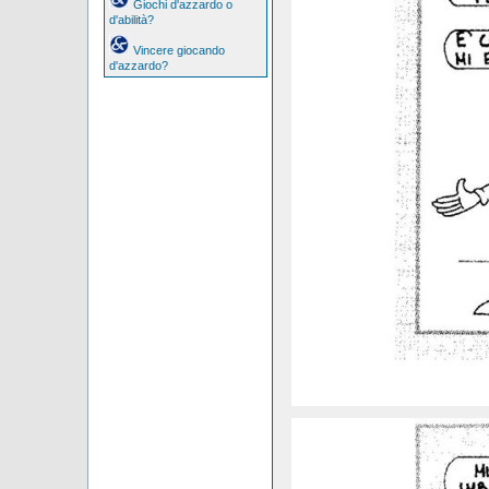
Giochi d'azzardo o
d'abilità?
Vincere giocando
d'azzardo?