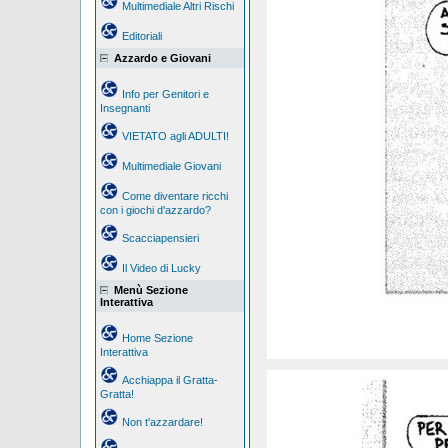
Multimediale Altri Rischi
Editoriali
Azzardo e Giovani
Info per Genitori e
Insegnanti
VIETATO agli ADULTI!
Multimediale Giovani
Come diventare ricchi
con i giochi d'azzardo?
Scacciapensieri
Il Video di Lucky
Menù Sezione
Interattiva
Home Sezione
Interattiva
Acchiappa il Gratta-
Gratta!
Non t'azzardare!