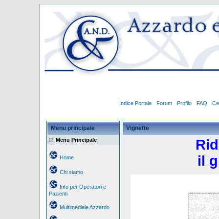
Indice Portale
Forum
Profilo
FAQ
Ce
Menu principale
Vignette
Menu Principale
Rid
il 
Home
Chi siamo
Info per Operatori e
Pazienti
Multimediale Azzardo