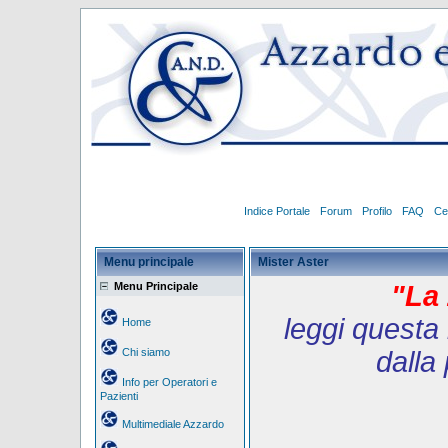
Indice Portale
Forum
Profilo
FAQ
Ce
Menu principale
Mister Aster
Menu Principale
"La 
leggi questa 
Home
Chi siamo
dalla
Info per Operatori e
Pazienti
Multimediale Azzardo