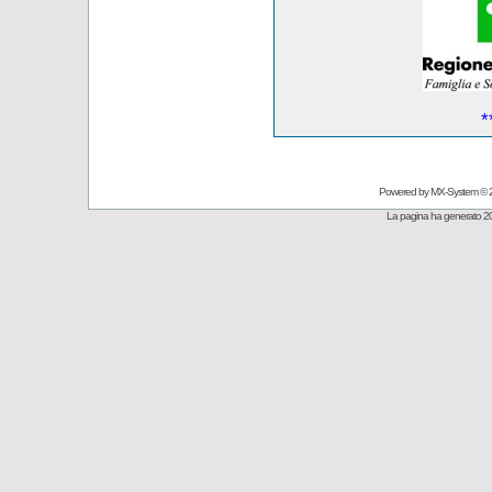
*
Powered by
MX-System
© 
La pagina ha generato 20