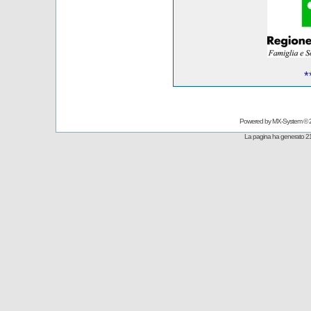
*
Powered by
MX-System
© 
La pagina ha generato 21