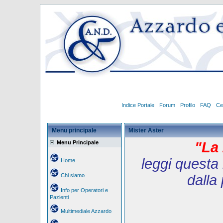
Indice Portale
Forum
Profilo
FAQ
Ce
Menu principale
Mister Aster
Menu Principale
"La 
leggi questa 
Home
Chi siamo
dalla
Info per Operatori e
Pazienti
Multimediale Azzardo