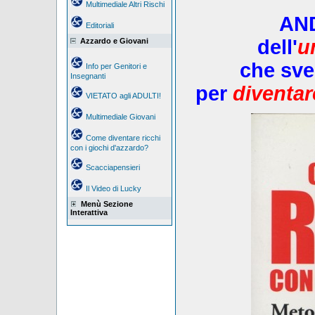
Multimediale Altri Rischi
AN
Editoriali
dell'
u
Azzardo e Giovani
che sve
Info per Genitori e
Insegnanti
per
diventar
VIETATO agli ADULTI!
Multimediale Giovani
Come diventare ricchi
con i giochi d'azzardo?
Scacciapensieri
Il Video di Lucky
Menù Sezione
Interattiva