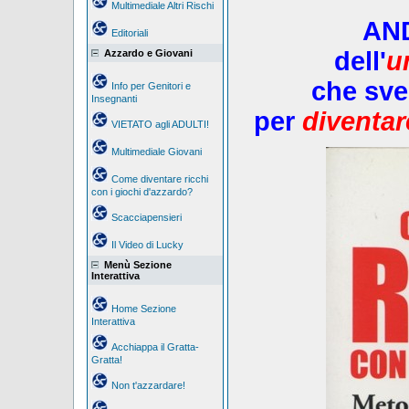
Multimediale Altri Rischi
AN
Editoriali
dell'
u
Azzardo e Giovani
che sve
Info per Genitori e
Insegnanti
per
diventar
VIETATO agli ADULTI!
Multimediale Giovani
Come diventare ricchi
con i giochi d'azzardo?
Scacciapensieri
Il Video di Lucky
Menù Sezione
Interattiva
Home Sezione
Interattiva
Acchiappa il Gratta-
Gratta!
Non t'azzardare!