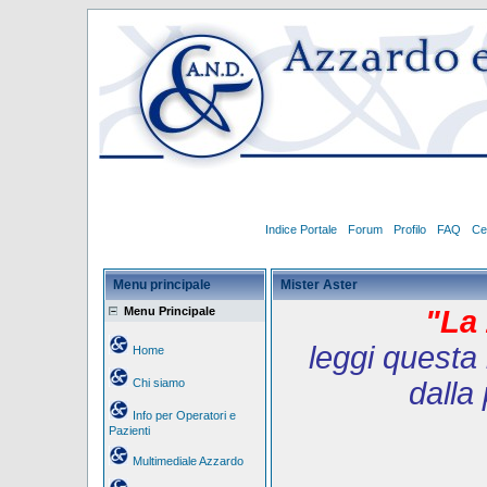
Indice Portale
Forum
Profilo
FAQ
Ce
Menu principale
Mister Aster
Menu Principale
"La 
leggi questa 
Home
Chi siamo
dalla
Info per Operatori e
Pazienti
Multimediale Azzardo