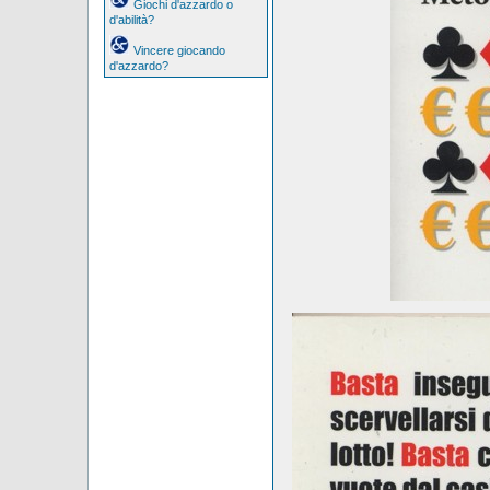
Giochi d'azzardo o
d'abilità?
Vincere giocando
d'azzardo?