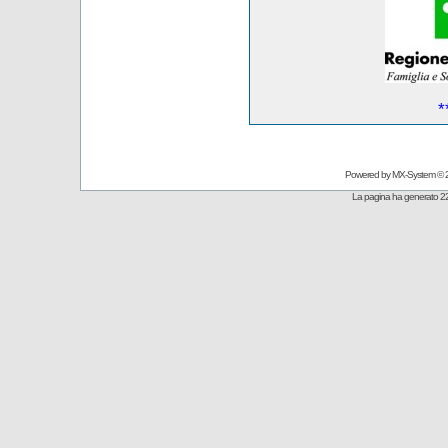
*
Powered by
MX-System
© 
La pagina ha generato 22