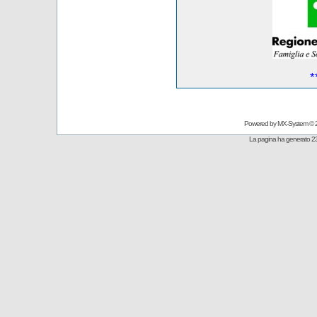
*
Powered by
MX-System
© 
La pagina ha generato 23