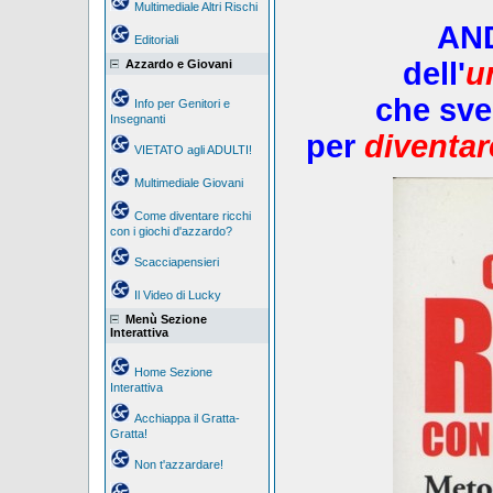
Multimediale Altri Rischi
AN
Editoriali
dell'
u
Azzardo e Giovani
che sve
Info per Genitori e
Insegnanti
per
diventar
VIETATO agli ADULTI!
Multimediale Giovani
Come diventare ricchi
con i giochi d'azzardo?
Scacciapensieri
Il Video di Lucky
Menù Sezione
Interattiva
Home Sezione
Interattiva
Acchiappa il Gratta-
Gratta!
Non t'azzardare!