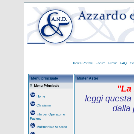
Indice Portale
Forum
Profilo
FAQ
Ce
Menu principale
Mister Aster
Menu Principale
"La 
leggi questa 
Home
Chi siamo
dalla
Info per Operatori e
Pazienti
Multimediale Azzardo