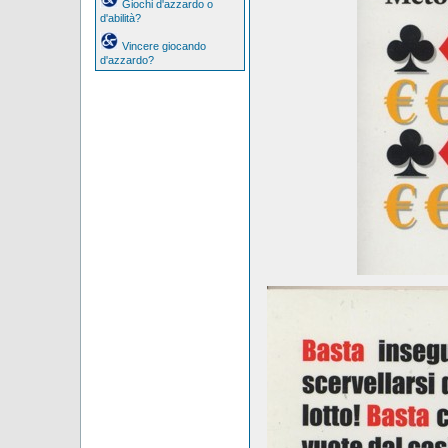
Giochi d'azzardo o
d'abilità?
Vincere giocando
d'azzardo?