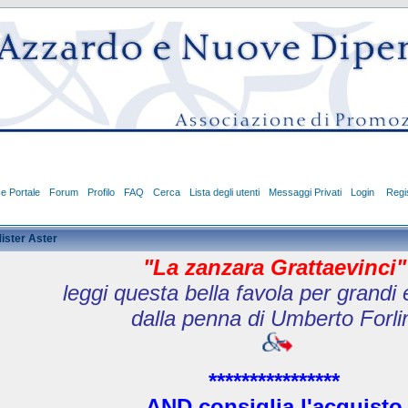
ce Portale
Forum
Profilo
FAQ
Cerca
Lista degli utenti
Messaggi Privati
Login
Regis
ister Aster
"La zanzara Grattaevinci"
leggi questa bella favola per grandi 
dalla penna di Umberto Forlin
****************
AND
consiglia l'acquisto