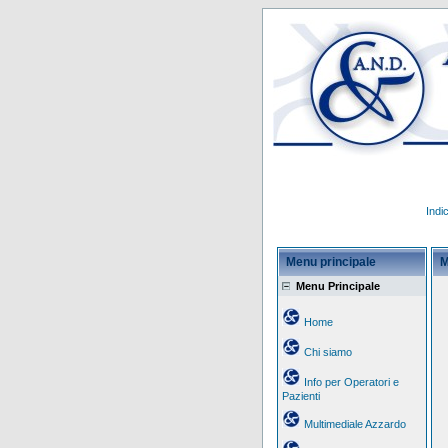
Indi
Menu principale
M
Menu Principale
Home
Chi siamo
Info per Operatori e
Pazienti
Multimediale Azzardo