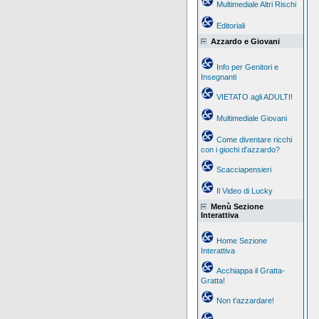
Multimediale Altri Rischi
Editoriali
Azzardo e Giovani
Info per Genitori e
Insegnanti
VIETATO agli ADULTI!
Multimediale Giovani
Come diventare ricchi
con i giochi d'azzardo?
Scacciapensieri
Il Video di Lucky
Menù Sezione
Interattiva
Home Sezione
Interattiva
Acchiappa il Gratta-
Gratta!
Non t'azzardare!