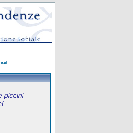
trati
e piccini
i