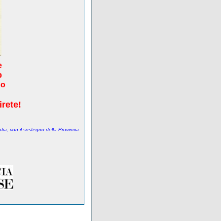
e
o
do
irete!
dia, con il sostegno della Provincia