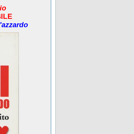
io
BILE
d'azzardo