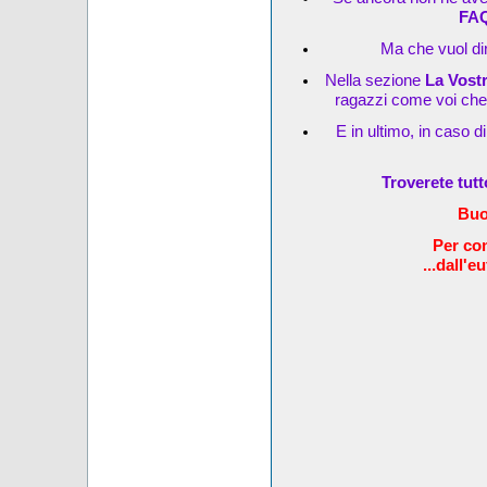
FA
Ma che vuol dir
Nella sezione
La Vost
ragazzi come voi che s
E in ultimo, in caso d
Troverete tut
Buo
Per com
...dall'e