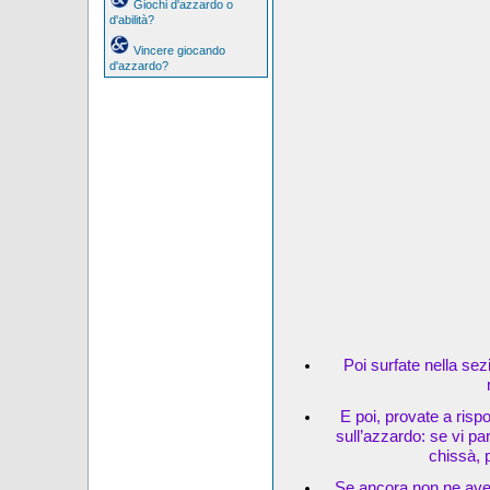
Giochi d'azzardo o
d'abilità?
Vincere giocando
d'azzardo?
Poi surfate nella sez
E poi, provate a risp
sull’azzardo: se vi pa
chissà, 
Se ancora non ne avet