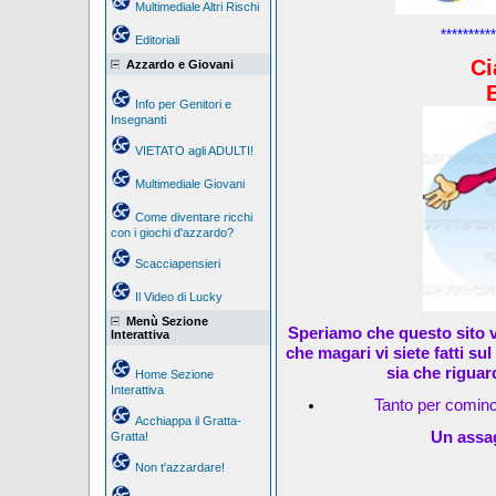
Multimediale Altri Rischi
**********
Editoriali
Ci
Azzardo e Giovani
Info per Genitori e
Insegnanti
VIETATO agli ADULTI!
Multimediale Giovani
Come diventare ricchi
con i giochi d'azzardo?
Scacciapensieri
Il Video di Lucky
Menù Sezione
Speriamo che questo sito v
Interattiva
che magari vi siete fatti su
sia che riguar
Home Sezione
Interattiva
Tanto per cominc
Acchiappa il Gratta-
Un assag
Gratta!
Non t'azzardare!