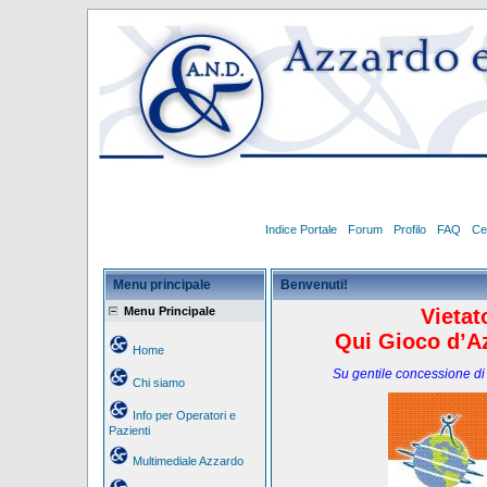
Indice Portale
Forum
Profilo
FAQ
Ce
Menu principale
Benvenuti!
Menu Principale
Vietat
Qui Gioco d’Az
Home
Su gentile concessione di
Chi siamo
Info per Operatori e
Pazienti
Multimediale Azzardo