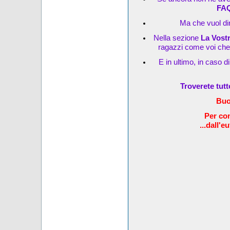
FA
Ma che vuol dir
Nella sezione
La Vost
ragazzi come voi che s
E in ultimo, in caso d
Troverete tut
Buo
Per com
...dall'e