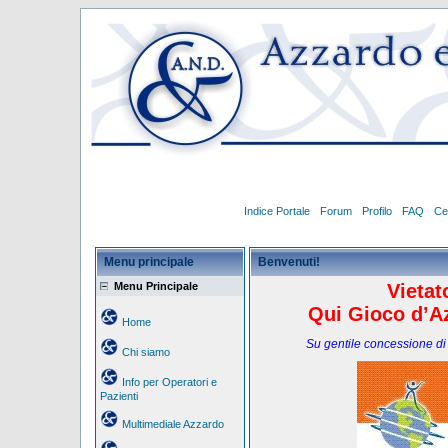
Indice Portale
Forum
Profilo
FAQ
Ce
Menu principale
Benvenuti!
Menu Principale
Vietat
Qui Gioco d’Az
Home
Su gentile concessione di
Chi siamo
Info per Operatori e
Pazienti
Multimediale Azzardo