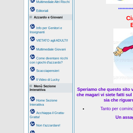
Multimediale Altri Rischi
**********
Editoriali
Ci
Azzardo e Giovani
Info per Genitori e
Insegnanti
VIETATO agli ADULTI!
Multimediale Giovani
Come diventare ricchi
con i giochi d'azzardo?
Scacciapensieri
Il Video di Lucky
Menù Sezione
Speriamo che questo sito v
Interattiva
che magari vi siete fatti su
sia che riguar
Home Sezione
Interattiva
Tanto per cominc
Acchiappa il Gratta-
Un assag
Gratta!
Non t'azzardare!