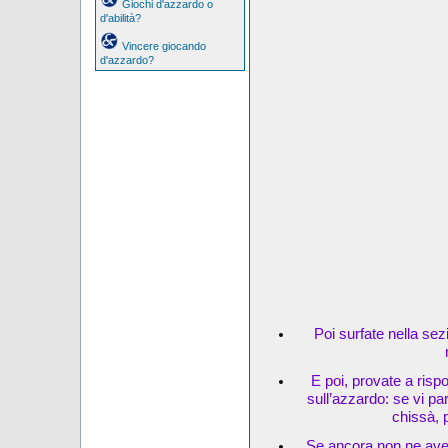
Giochi d'azzardo o
d'abilità?
Vincere giocando
d'azzardo?
Poi surfate nella sez
E poi, provate a risp
sull’azzardo: se vi pa
chissà, 
Se ancora non ne avet