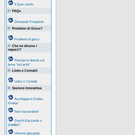
Il Quiz-zardo
FAQs
Domande Frequenti
Problemi di Gioco?
Problemi di gioco
Che ne dicono i
ragazzi?
Pensieri in libertà sul
tema "azzardo"
Links e Contatti
Links e Contatti
Sezione Interattiva
Acchiappa il Gratta-
Gratta!
Non t'azzardare!
Giochi d'azzardo o
d'abilità?
Vincere giocando