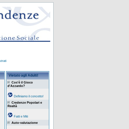
trati
Vietato agli Adulti!
Cos'è il Gioco
d'Azzardo?
Definiamo il concetto!
Credenze Popolari e
Realtà
Fatti e Miti
Auto-valutazione