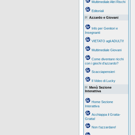
Multimediale Altri Rischi
Editoriali
Azzardo e Giovani
Info per Genitori e
Insegnanti
VIETATO agli ADULTI!
Multimediale Giovani
Come diventare ricchi
con i giochi d'azzardo?
Scacciapensieri
Il Video di Lucky
Menù Sezione
Interattiva
Home Sezione
Interattiva
Acchiappa il Gratta-
Gratta!
Non t'azzardare!