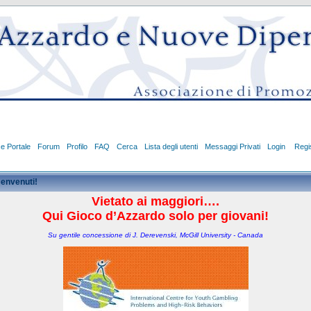
ce Portale
Forum
Profilo
FAQ
Cerca
Lista degli utenti
Messaggi Privati
Login
Regis
envenuti!
Vietato ai maggiori….
Qui Gioco d’Azzardo solo per giovani!
Su gentile concessione di J. Derevenski, McGill University - Canada