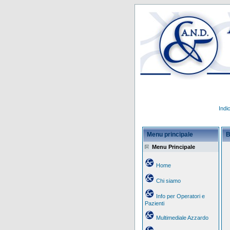
Indi
Menu principale
B
Menu Principale
Home
Chi siamo
Info per Operatori e
Pazienti
Multimediale Azzardo