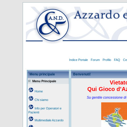
Indice Portale
Forum
Profilo
FAQ
Ce
Menu principale
Benvenuti!
Menu Principale
Vietat
Qui Gioco d’Az
Home
Su gentile concessione di
Chi siamo
Info per Operatori e
Pazienti
Multimediale Azzardo