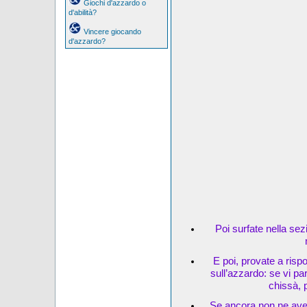
Giochi d'azzardo o
d'abilità?
Vincere giocando
d'azzardo?
Poi surfate nella sez
E poi, provate a risp
sull’azzardo: se vi pa
chissà, 
Se ancora non ne avet