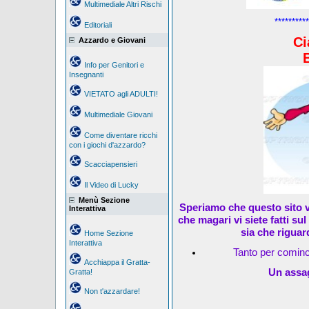
Multimediale Altri Rischi
**********
Editoriali
Ci
Azzardo e Giovani
Info per Genitori e
Insegnanti
VIETATO agli ADULTI!
Multimediale Giovani
Come diventare ricchi
con i giochi d'azzardo?
Scacciapensieri
Il Video di Lucky
Menù Sezione
Speriamo che questo sito v
Interattiva
che magari vi siete fatti su
sia che riguar
Home Sezione
Interattiva
Tanto per cominc
Acchiappa il Gratta-
Un assag
Gratta!
Non t'azzardare!