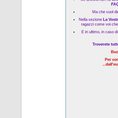
FA
Ma che vuol dir
Nella sezione
La Vost
ragazzi come voi che s
E in ultimo, in caso d
Troverete tut
Buo
Per com
...dall'e