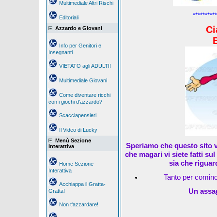
Multimediale Altri Rischi
**********
Editoriali
Ci
Azzardo e Giovani
Info per Genitori e
Insegnanti
VIETATO agli ADULTI!
Multimediale Giovani
Come diventare ricchi
con i giochi d'azzardo?
Scacciapensieri
Il Video di Lucky
Menù Sezione
Speriamo che questo sito v
Interattiva
che magari vi siete fatti su
sia che riguar
Home Sezione
Interattiva
Tanto per cominc
Acchiappa il Gratta-
Un assag
Gratta!
Non t'azzardare!