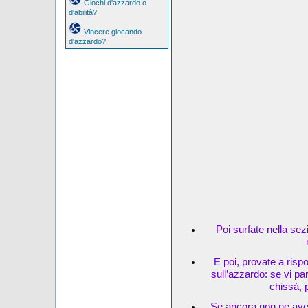
Giochi d'azzardo o
d'abilità?
Vincere giocando
d'azzardo?
Poi surfate nella sez
E poi, provate a risp
sull’azzardo: se vi pa
chissà, 
Se ancora non ne avet