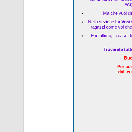
FA
Ma che vuol dir
Nella sezione
La Vost
ragazzi come voi che s
E in ultimo, in caso d
Troverete tut
Buo
Per com
...dall'e