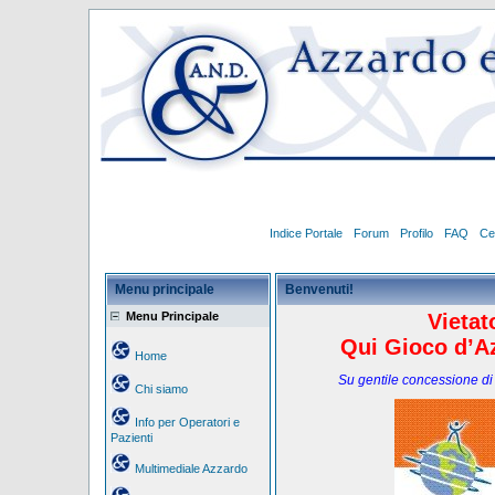
Indice Portale
Forum
Profilo
FAQ
Ce
Menu principale
Benvenuti!
Menu Principale
Vietat
Qui Gioco d’Az
Home
Su gentile concessione di
Chi siamo
Info per Operatori e
Pazienti
Multimediale Azzardo