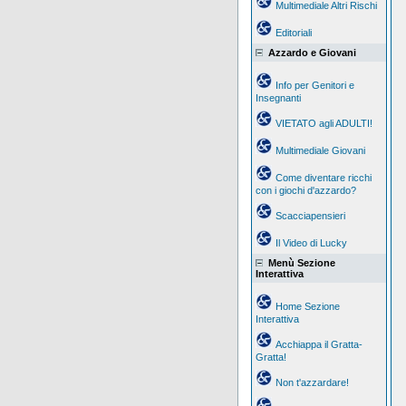
Multimediale Altri Rischi
Editoriali
Azzardo e Giovani
Info per Genitori e
Insegnanti
VIETATO agli ADULTI!
Multimediale Giovani
Come diventare ricchi
con i giochi d'azzardo?
Scacciapensieri
Il Video di Lucky
Menù Sezione
Interattiva
Home Sezione
Interattiva
Acchiappa il Gratta-
Gratta!
Non t'azzardare!