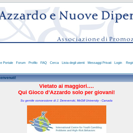
ce Portale
Forum
Profilo
FAQ
Cerca
Lista degli utenti
Messaggi Privati
Login
Regis
envenuti!
Vietato ai maggiori….
Qui Gioco d’Azzardo solo per giovani!
Su gentile concessione di J. Derevenski, McGill University - Canada