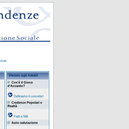
trati
Vietato agli Adulti!
Cos'è il Gioco
d'Azzardo?
Definiamo il concetto!
Credenze Popolari e
Realtà
Fatti e Miti
Auto-valutazione