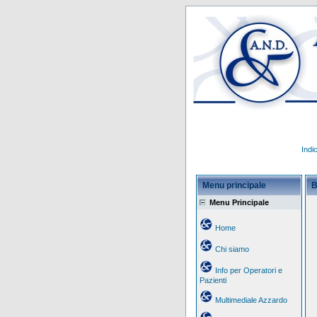
Indi
Menu principale
B
Menu Principale
Home
Chi siamo
Info per Operatori e
Pazienti
Multimediale Azzardo