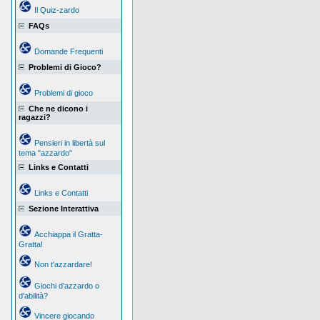
Il Quiz-zardo
FAQs
Domande Frequenti
Problemi di Gioco?
Problemi di gioco
Che ne dicono i
ragazzi?
Pensieri in libertà sul
tema "azzardo"
Links e Contatti
Links e Contatti
Sezione Interattiva
Acchiappa il Gratta-
Gratta!
Non t'azzardare!
Giochi d'azzardo o
d'abilità?
Vincere giocando