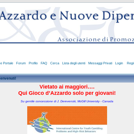
ce Portale
Forum
Profilo
FAQ
Cerca
Lista degli utenti
Messaggi Privati
Login
Regis
envenuti!
Vietato ai maggiori….
Qui Gioco d’Azzardo solo per giovani!
Su gentile concessione di J. Derevenski, McGill University - Canada