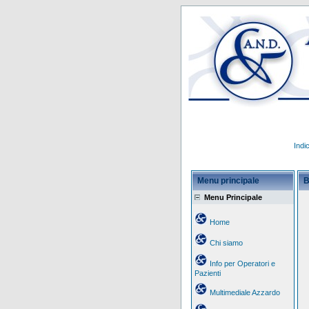
Indi
Menu principale
B
Menu Principale
Home
Chi siamo
Info per Operatori e
Pazienti
Multimediale Azzardo