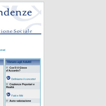
trati
Vietato agli Adulti!
Cos'è il Gioco
d'Azzardo?
Definiamo il concetto!
Credenze Popolari e
Realtà
Fatti e Miti
Auto-valutazione