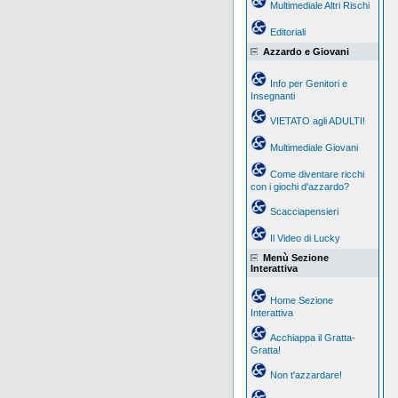
Multimediale Altri Rischi
Editoriali
Azzardo e Giovani
Info per Genitori e
Insegnanti
VIETATO agli ADULTI!
Multimediale Giovani
Come diventare ricchi
con i giochi d'azzardo?
Scacciapensieri
Il Video di Lucky
Menù Sezione
Interattiva
Home Sezione
Interattiva
Acchiappa il Gratta-
Gratta!
Non t'azzardare!