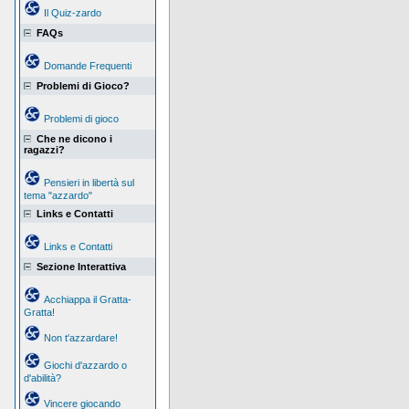
Il Quiz-zardo
FAQs
Domande Frequenti
Problemi di Gioco?
Problemi di gioco
Che ne dicono i
ragazzi?
Pensieri in libertà sul
tema "azzardo"
Links e Contatti
Links e Contatti
Sezione Interattiva
Acchiappa il Gratta-
Gratta!
Non t'azzardare!
Giochi d'azzardo o
d'abilità?
Vincere giocando