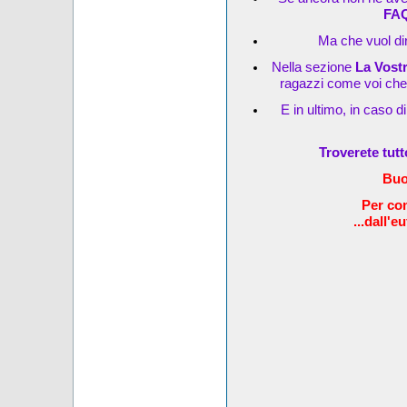
FA
Ma che vuol dir
Nella sezione
La Vost
ragazzi come voi che s
E in ultimo, in caso d
Troverete tut
Buo
Per com
...dall'e