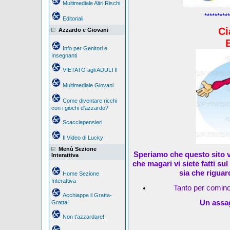
Multimediale Altri Rischi
**********
Editoriali
Ci
Azzardo e Giovani
Info per Genitori e
Insegnanti
VIETATO agli ADULTI!
Multimediale Giovani
Come diventare ricchi
con i giochi d'azzardo?
Scacciapensieri
Il Video di Lucky
Menù Sezione
Speriamo che questo sito v
Interattiva
che magari vi siete fatti su
sia che riguar
Home Sezione
Interattiva
Tanto per cominc
Acchiappa il Gratta-
Un assag
Gratta!
Non t'azzardare!