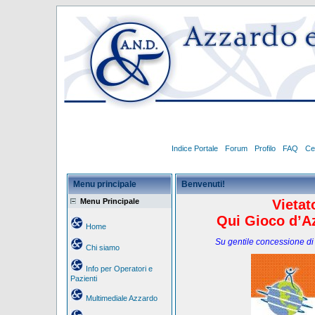
Indice Portale
Forum
Profilo
FAQ
Ce
Menu principale
Benvenuti!
Menu Principale
Vietat
Qui Gioco d’Az
Home
Su gentile concessione di
Chi siamo
Info per Operatori e
Pazienti
Multimediale Azzardo