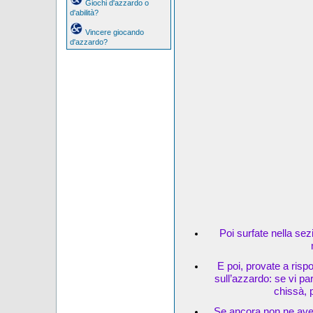
Giochi d'azzardo o
d'abilità?
Vincere giocando
d'azzardo?
Poi surfate nella sez
E poi, provate a risp
sull’azzardo: se vi pa
chissà, 
Se ancora non ne avet