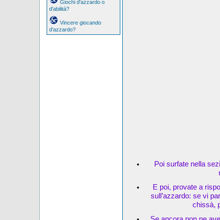
Giochi d'azzardo o
d'abilità?
Vincere giocando
d'azzardo?
Poi surfate nella sez
E poi, provate a risp
sull’azzardo: se vi pa
chissà, 
Se ancora non ne avet