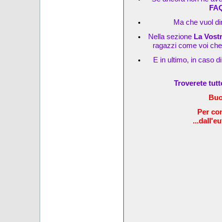
FA
Ma che vuol dir
Nella sezione
La Vost
ragazzi come voi che s
E in ultimo, in caso d
Troverete tut
Buo
Per com
...dall'e