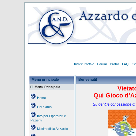
Indice Portale
Forum
Profilo
FAQ
Ce
Menu principale
Benvenuti!
Menu Principale
Vietat
Qui Gioco d’Az
Home
Su gentile concessione di
Chi siamo
Info per Operatori e
Pazienti
Multimediale Azzardo