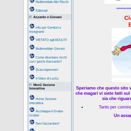
Multimediale Altri Rischi
**********
Editoriali
Ci
Azzardo e Giovani
Info per Genitori e
Insegnanti
VIETATO agli ADULTI!
Multimediale Giovani
Come diventare ricchi
con i giochi d'azzardo?
Scacciapensieri
Il Video di Lucky
Menù Sezione
Speriamo che questo sito v
Interattiva
che magari vi siete fatti su
sia che riguar
Home Sezione
Interattiva
Tanto per cominc
Acchiappa il Gratta-
Un assag
Gratta!
Non t'azzardare!