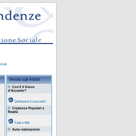
trati
Vietato agli Adulti!
Cos'è il Gioco
d'Azzardo?
Definiamo il concetto!
Credenze Popolari e
Realtà
Fatti e Miti
Auto-valutazione