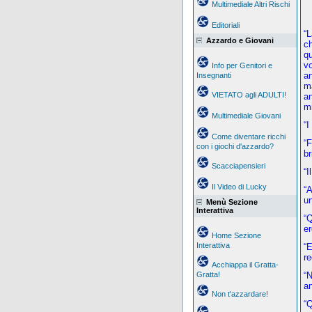
Multimediale Altri Rischi
Editoriali
“L
Azzardo e Giovani
ch
q
vo
Info per Genitori e
a
Insegnanti
m
VIETATO agli ADULTI!
a
mi
Multimediale Giovani
“
Come diventare ricchi
“
con i giochi d'azzardo?
br
Scacciapensieri
“I
Il Video di Lucky
“A
un
Menù Sezione
Interattiva
“Q
er
Home Sezione
Interattiva
“E
re
Acchiappa il Gratta-
Gratta!
“
an
Non t'azzardare!
“