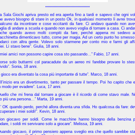
*************************************
a Sala Giochi apriva presto ed era aperta fino a tardi e sapevo che ogni vo
e avevo bisogno di stare in un posto Ok, in qualsiasi momento lì avrei trov
ualcuno da incontrare e cose eccitanti da fare. Ci andavo quando non ave
glia di andare a scuola e quando non avevo voglia di tornare a casa. Ci and
nche quando avevo molti compiti da fare, perché appena mi sedevo al
acchinetta dimenticavo tutto, come per magia. Ad un certo punto ho smesso 
ndarci con altra gente. Volevo solo starmene per conto mio e farmi gli affa
ei. Lì stavo bene”. Giulia, 18 anni.
I miei amici non possono capire cosa sto passando…” Fabio, 17 anni.
Forse solo buttarmi col paracadute da un aereo mi farebbe provare lo stes
ivido”. Sonia, 18 anni.
l gioco era diventato la cosa più importante di tutte”. Marco, 18 anni.
ll’inizio era un divertimento, tanto per passare il tempo. Poi ho capito che 
 modo per evadere”. Luca, 17 anni.
uello che mi frena dal tornare a giocare è il ricordo di come stavo male. 
o più una persona…” Marta, 19 anni.
’ OK quando perdo, perché allora diventa una sfida. Ho qualcosa da fare: d
cuperare i miei soldi!”. Kevin, 18 anni.
Non giocavo per soldi. Come le macchine hanno bisogno della benzina p
dare, i soldi mi servivano solo a giocare”. Melissa, 19 anni.
Quando giocavo, il primo pensiero appena sveglio era che quello sarebbe sta