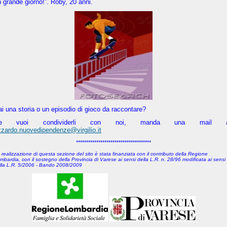
 grande giorno!”. Roby, 20 anni.
i una storia o un episodio di gioco da raccontare?
e vuoi condividerli con noi, manda una mail 
zzardo.nuovedipendenze@virgilio.it
*************************************
 realizzazione di questa sezione del sito è stata finanziata con il contributo della Regione
mbardia, con il sostegno della Provincia di Varese
ai sensi della L.R. n. 28/96 modificata ai sensi
lla L.R. 5/2006 - Bando 2008/2009