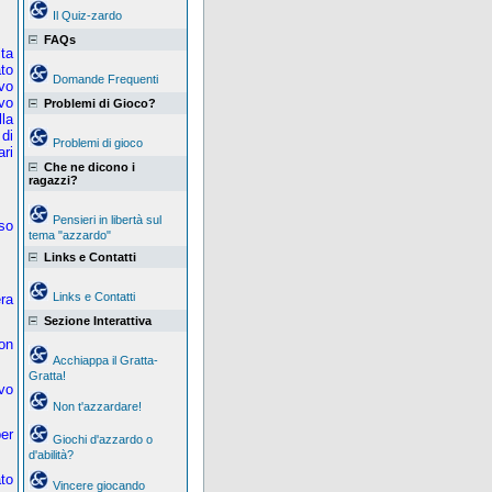
Il Quiz-zardo
FAQs
lta
ato
Domande Frequenti
vo
avo
Problemi di Gioco?
la
di
Problemi di gioco
ri
Che ne dicono i
ragazzi?
Pensieri in libertà sul
so
tema "azzardo"
Links e Contatti
Links e Contatti
era
Sezione Interattiva
Non
Acchiappa il Gratta-
Gratta!
evo
Non t'azzardare!
er
Giochi d'azzardo o
d'abilità?
to
Vincere giocando