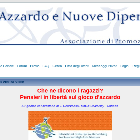
ce Portale
Forum
Profilo
FAQ
Cerca
Lista degli utenti
Messaggi Privati
Login
Regis
a vostra voce
Che ne dicono i ragazzi?
Pensieri in libertà sul gioco d'azzardo
Su gentile concessione di J. Derevenski, McGill University - Canada