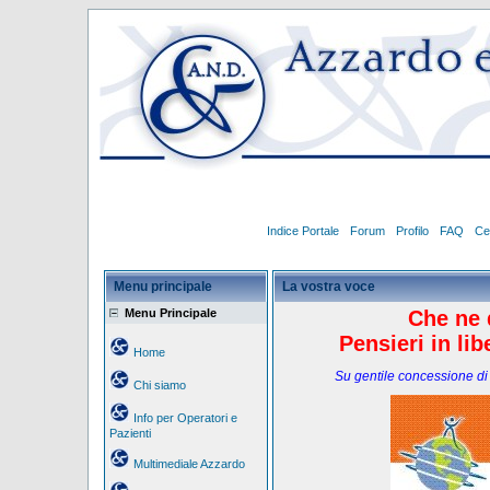
Indice Portale
Forum
Profilo
FAQ
Ce
Menu principale
La vostra voce
Menu Principale
Che ne 
Pensieri in li
Home
Su gentile concessione di
Chi siamo
Info per Operatori e
Pazienti
Multimediale Azzardo