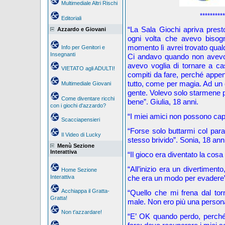
Multimediale Altri Rischi
**********
Editoriali
“La Sala Giochi apriva prest
Azzardo e Giovani
ogni volta che avevo bisogn
momento lì avrei trovato qualc
Info per Genitori e
Insegnanti
Ci andavo quando non avevo
avevo voglia di tornare a c
VIETATO agli ADULTI!
compiti da fare, perché appe
tutto, come per magia. Ad un 
Multimediale Giovani
gente. Volevo solo starmene pe
Come diventare ricchi
bene”. Giulia, 18 anni.
con i giochi d'azzardo?
“I miei amici non possono ca
Scacciapensieri
“Forse solo buttarmi col par
Il Video di Lucky
stesso brivido”. Sonia, 18 anni
Menù Sezione
Interattiva
“Il gioco era diventato la cosa
“All’inizio era un divertiment
Home Sezione
Interattiva
che era un modo per evadere”
Acchiappa il Gratta-
“Quello che mi frena dal tor
Gratta!
male. Non ero più una person
Non t'azzardare!
“E’ OK quando perdo, perché