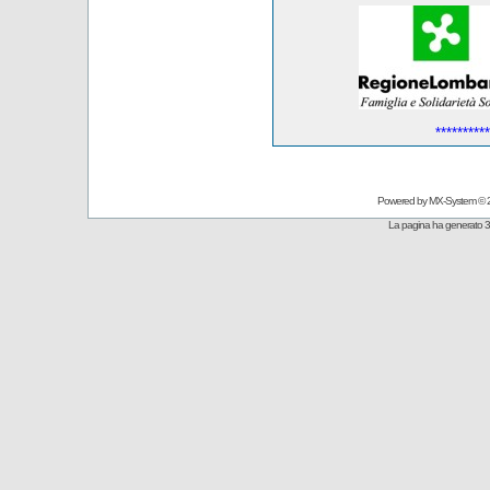
**********
Powered by
MX-System
© 
La pagina ha generato 3