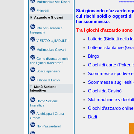
Multimediale Altri Rischi
**********
Stai giocando d’azzardo ogni
Editoriali
cui rischi soldi o oggetti d
Azzardo e Giovani
hai scommesso.
Info per Genitori e
Tra i giochi d’azzardo sono 
Insegnanti
Lotterie (Biglietti della 
VIETATO agli ADULTI!
Lotterie istantanee (Gra
Multimediale Giovani
Bingo
Come diventare ricchi
con i giochi d'azzardo?
Giochi di carte (Poker, 
Scacciapensieri
Scommesse sportive e
Il Video di Lucky
Scommesse sugli esiti di p
Menù Sezione
Giochi da Casinò
Interattiva
Slot machine e videolott
Home Sezione
Interattiva
Giochi d’azzardo online
Acchiappa il Gratta-
Dadi
Gratta!
Non t'azzardare!