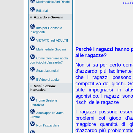
Multimediale Altri Rischi
*****
Editoriali
Azzardo e Giovani
Info per Genitori e
Insegnanti
VIETATO agli ADULTI!
Perché i ragazzi hanno p
Multimediale Giovani
alle ragazze?
Come diventare ricchi
con i giochi d'azzardo?
Non si sa per certo come
d’azzardo più facilmente
Scacciapensieri
che i ragazzi possono 
Il Video di Lucky
competitiva dei giochi. S
Menù Sezione
utile impegnarsi in att
Interattiva
agonistico. I ragazzi son
Home Sezione
rischi delle ragazze
Interattiva
I ragazzi possono essere
Acchiappa il Gratta-
problemi col gioco d’
Gratta!
maggiore quantità di g
Non t'azzardare!
d’azzardo più problemat