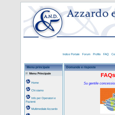
Indice Portale
Forum
Profilo
FAQ
Ce
Menu principale
Domande e risposte
Menu Principale
FAQ
Home
Su gentile concessio
Chi siamo
Info per Operatori e
Pazienti
Multimediale Azzardo