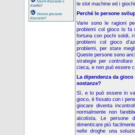
Giochi d'azzardo o
le slot machine ed i giochi 
d'abilità?
Perché le persone svilu
Vincere giocando
d'azzardo?
Varie sono le ragioni p
problemi col gioco lo fa 
fortuna con pochi soldi, ri
problemi col gioco d’az
problemi, per stare megli
Queste persone sono anch
strategie per controllare
cieca, e non può essere co
La dipendenza da gioco 
sostanze?
Sì, e lo può essere in v
gioco, è fissato con i pen
giocare diventa incontro
normalmente non farebb
alcolista. Le persone 
dimenticare più facilment
nelle droghe una soluzi