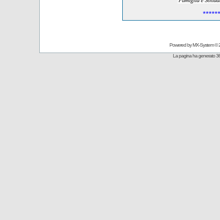
*****
Powered by
MX-System
© 
La pagina ha generato 36