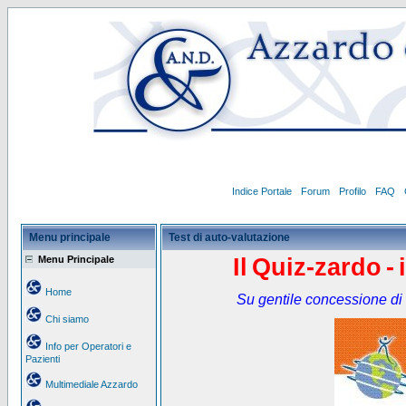
Indice Portale
Forum
Profilo
FAQ
Menu principale
Test di auto-valutazione
Menu Principale
Il
Quiz-zardo
-
Home
Su gentile concessione di
Chi siamo
Info per Operatori e
Pazienti
Multimediale Azzardo