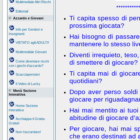
Multimediale Altri Rischi
**********
Editoriali
Ti capita spesso di pens
Azzardo e Giovani
prossima giocata?
Info per Genitori e
Insegnanti
Hai bisogno di passare
mantenere lo stesso liv
VIETATO agli ADULTI!
Multimediale Giovani
Diventi irrequieto, teso
di smettere di giocare?
Come diventare ricchi
con i giochi d'azzardo?
Ti capita mai di giocar
Scacciapensieri
quotidiani?
Il Video di Lucky
Dopo aver perso soldi 
Menù Sezione
Interattiva
giocare per riguadagna
Home Sezione
Hai mai mentito ai tuoi 
Interattiva
abitudine di giocare d’
Acchiappa il Gratta-
Gratta!
Per giocare, hai mai sp
Non t'azzardare!
che erano destinati ad 