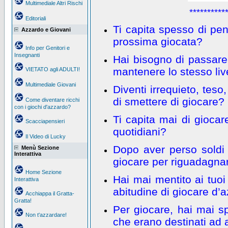
Multimediale Altri Rischi
**********
Editoriali
Ti capita spesso di pens
Azzardo e Giovani
prossima giocata?
Info per Genitori e
Insegnanti
Hai bisogno di passare
mantenere lo stesso liv
VIETATO agli ADULTI!
Multimediale Giovani
Diventi irrequieto, teso
di smettere di giocare?
Come diventare ricchi
con i giochi d'azzardo?
Ti capita mai di giocar
Scacciapensieri
quotidiani?
Il Video di Lucky
Dopo aver perso soldi 
Menù Sezione
Interattiva
giocare per riguadagna
Home Sezione
Hai mai mentito ai tuoi 
Interattiva
abitudine di giocare d’
Acchiappa il Gratta-
Gratta!
Per giocare, hai mai sp
Non t'azzardare!
che erano destinati ad 