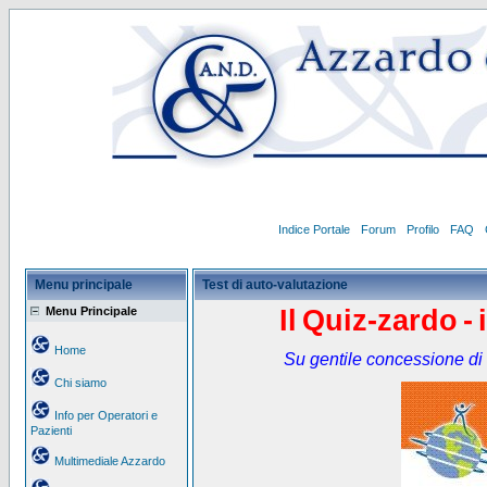
Indice Portale
Forum
Profilo
FAQ
Menu principale
Test di auto-valutazione
Menu Principale
Il
Quiz-zardo
-
Home
Su gentile concessione di
Chi siamo
Info per Operatori e
Pazienti
Multimediale Azzardo