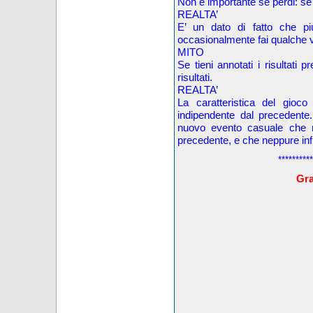
Non è importante se perdi: se i
REALTA’
E’ un dato di fatto che p
occasionalmente fai qualche v
MITO
Se tieni annotati i risultati 
risultati.
REALTA’
La caratteristica del gioc
indipendente dal precedente
nuovo evento casuale che n
precedente, e che neppure inf
**********
Grat