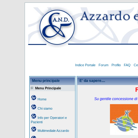
Indice Portale
Forum
Profilo
FAQ
Ce
Menu principale
E' da sapere....
Menu Principale
F
Su gentile concessione di
Home
Chi siamo
Info per Operatori e
Pazienti
Multimediale Azzardo