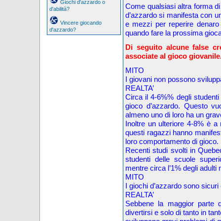
Giochi d'azzardo o
Come qualsiasi altra forma d
d'abilità?
d’azzardo si manifesta con un
Vincere giocando
e mezzi per reperire denaro
d'azzardo?
quando fare la prossima gioca
Di seguito alcune false c
associate al gioco giovanile
MITO
I giovani non possono svilupp
REALTA’
Circa il 4-6%% degli student
gioco d’azzardo. Questo vuo
almeno uno di loro ha un grav
Inoltre un ulteriore 4-8% è a
questi ragazzi hanno manifesta
loro comportamento di gioco.
Recenti studi svolti in Queb
studenti delle scuole super
mentre circa l’1% degli adulti
MITO
I giochi d’azzardo sono sicuri e
REALTA’
Sebbene la maggior parte d
divertirsi e solo di tanto in t