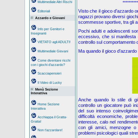
Multimediale Altri Rischi
**********
Visto che il gioco d’azzardo o
Editoriali
ragazzi provano diversi giochi, 
Azzardo e Giovani
scommesse sportive, tra gli alt
Info per Genitori e
Pochi adulti e adolescenti son
Insegnanti
eccessivo, che si manifesta 
controllo sul comportamento d
VIETATO agli ADULTI!
Ma quando il gioco d’azzardo
Multimediale Giovani
Come diventare ricchi
con i giochi d'azzardo?
Scacciapensieri
Il Video di Lucky
Menù Sezione
Interattiva
Anche quando lo stile di gi
Home Sezione
controllo un giocatore può i
Interattiva
del suo intenso coinvolgimen
difficoltà economiche, probl
Acchiappa il Gratta-
interesse, calo nel rendiment
Gratta!
con gli amici, menzogne o s
Non t'azzardare!
problemi psicologici quali str