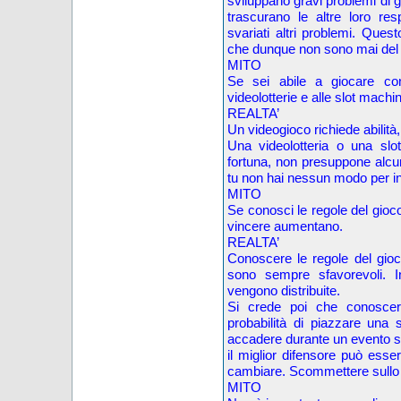
sviluppano gravi problemi di gi
trascurano le altre loro res
svariati altri problemi. Ques
che dunque non sono mai del t
MITO
Se sei abile a giocare con
videolotterie e alle slot machi
REALTA’
Un videogioco richiede abilità, 
Una videolotteria o una slo
fortuna, non presuppone alcuna 
tu non hai nessun modo per inf
MITO
Se conosci le regole del gioco
vincere aumentano.
REALTA’
Conoscere le regole del gioco
sono sempre sfavorevoli. In
vengono distribuite.
Si crede poi che conoscer
probabilità di piazzare una
accadere durante un evento spo
il miglior difensore può esser
cambiare. Scommettere sullo sp
MITO