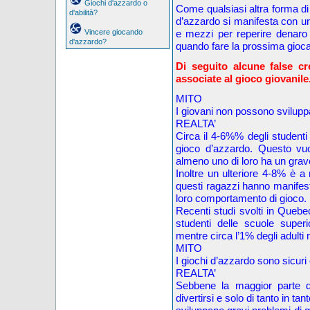
Giochi d'azzardo o
Come qualsiasi altra forma d
d'abilità?
d’azzardo si manifesta con un
Vincere giocando
e mezzi per reperire denaro
d'azzardo?
quando fare la prossima gioca
Di seguito alcune false c
associate al gioco giovanile
MITO
I giovani non possono svilupp
REALTA’
Circa il 4-6%% degli student
gioco d’azzardo. Questo vuo
almeno uno di loro ha un grav
Inoltre un ulteriore 4-8% è a
questi ragazzi hanno manifesta
loro comportamento di gioco.
Recenti studi svolti in Queb
studenti delle scuole super
mentre circa l’1% degli adulti
MITO
I giochi d’azzardo sono sicuri e
REALTA’
Sebbene la maggior parte d
divertirsi e solo di tanto in t