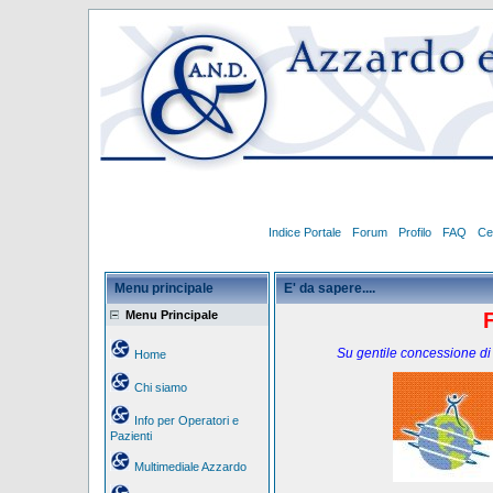
Indice Portale
Forum
Profilo
FAQ
Ce
Menu principale
E' da sapere....
Menu Principale
F
Su gentile concessione di
Home
Chi siamo
Info per Operatori e
Pazienti
Multimediale Azzardo