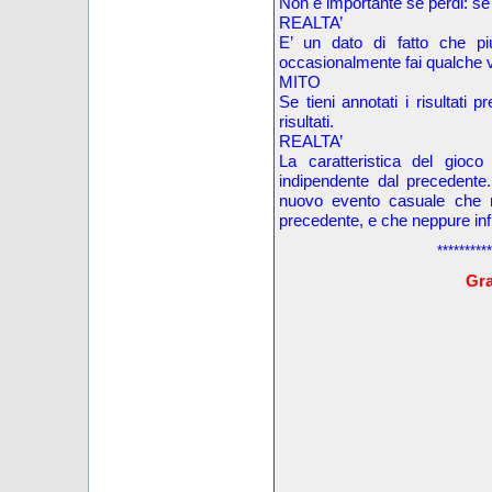
Non è importante se perdi: se i
REALTA’
E’ un dato di fatto che p
occasionalmente fai qualche v
MITO
Se tieni annotati i risultati 
risultati.
REALTA’
La caratteristica del gioc
indipendente dal precedente
nuovo evento casuale che n
precedente, e che neppure inf
**********
Grat