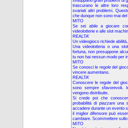
sviluppano gravi problemi di gi
trascurano le altre loro res
svariati altri problemi. Ques
che dunque non sono mai del t
MITO
Se sei abile a giocare con
videolotterie e alle slot machi
REALTA’
Un videogioco richiede abilità, 
Una videolotteria o una slo
fortuna, non presuppone alcuna 
tu non hai nessun modo per inf
MITO
Se conosci le regole del gioco
vincere aumentano.
REALTA’
Conoscere le regole del gioco
sono sempre sfavorevoli. In
vengono distribuite.
Si crede poi che conoscer
probabilità di piazzare una
accadere durante un evento spo
il miglior difensore può esser
cambiare. Scommettere sullo sp
MITO