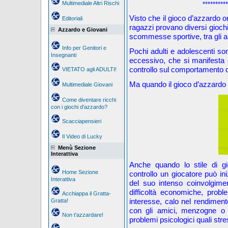
Multimediale Altri Rischi
**********
Visto che il gioco d’azzardo o
Editoriali
ragazzi provano diversi giochi, 
Azzardo e Giovani
scommesse sportive, tra gli alt
Info per Genitori e
Pochi adulti e adolescenti son
Insegnanti
eccessivo, che si manifesta 
controllo sul comportamento d
VIETATO agli ADULTI!
Ma quando il gioco d’azzardo
Multimediale Giovani
Come diventare ricchi
con i giochi d'azzardo?
Scacciapensieri
Il Video di Lucky
Menù Sezione
Interattiva
Anche quando lo stile di gi
Home Sezione
controllo un giocatore può i
Interattiva
del suo intenso coinvolgimen
difficoltà economiche, probl
Acchiappa il Gratta-
interesse, calo nel rendiment
Gratta!
con gli amici, menzogne o s
Non t'azzardare!
problemi psicologici quali str