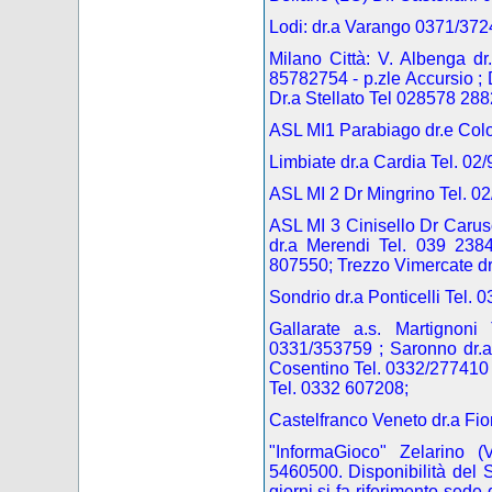
Lodi: dr.a Varango 0371/372
Milano Città: V. Albenga d
85782754
- p.zle Accursio 
Dr.a Stellato Tel 028578 288
ASL MI1 Parabiago dr.e Colo
Limbiate dr.a Cardia Tel. 02
ASL MI 2 Dr Mingrino Tel. 0
ASL MI 3 Cinisello Dr Carus
dr.a Merendi Tel. 039 2384
807550; Trezzo Vimercate dr
Sondrio dr.a Ponticelli Tel. 
Gallarate a.s. Martignon
0331/353759 ; Saronno dr.a
Cosentino Tel. 0332/277410 ; 
Tel. 0332 607208;
Castelfranco Veneto dr.a Fi
"InformaGioco"
Zelarino (
5460500. Disponibilità del Se
giorni si fa riferimento sede