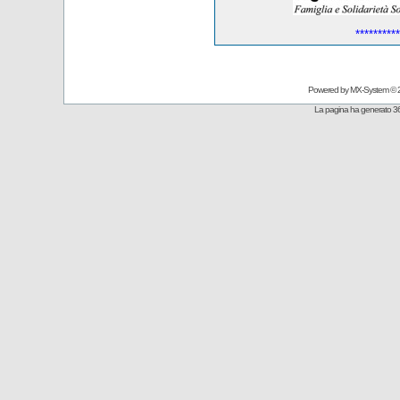
**********
Powered by
MX-System
© 
La pagina ha generato 36