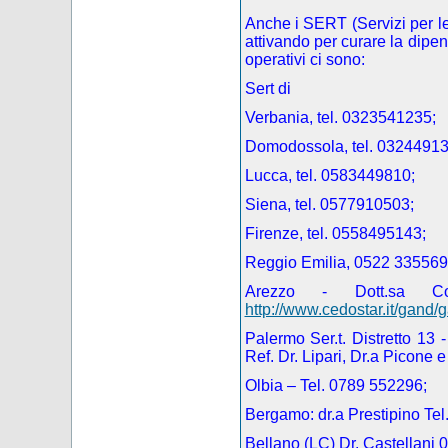
Anche i SERT (Servizi per l
attivando per curare la dipen
operativi ci sono:
Sert di
Verbania, tel. 0323541235;
Domodossola, tel. 03244913
Lucca, tel. 0583449810;
Siena, tel. 0577910503;
Firenze, tel. 0558495143;
Reggio Emilia, 0522 335569
Arezzo - Dott.sa C
http://www.cedostar.it/gand/
Palermo Ser.t.
Distretto 13
Ref. Dr. Lipari, Dr.a Picone 
Olbia – Tel. 0789 552296;
Bergamo: dr.a Prestipino Te
Bellano (LC) Dr. Castellani