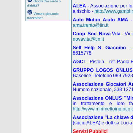
Giochi d'azzardo o
ALEA
- Associazione per lo
d'abilità?
a rischio -
http://www.gamblin
Vincere giocando
d'azzardo?
Auto Mutuo Aiuto AMA
-
ama.trento@tin.it
Coop. Soc. Nova Vita
- Vic
novavita@tin.it
Self Help S. Giacomo
– 
8615778
AGCI
– Pistoia – ref. Paola
GRUPPO LOGOS ONLU
Baselice -Telefono 089 792
Associazione Giocatori A
Numero nazionale, 338 127
Associazione ONLUS "Mir
in trattamento e loro fa
http://www.mirimettoingioco.
Associazione "La chiave d
(socio ALEA) e dott.sa Luci
Servizi Pubblici