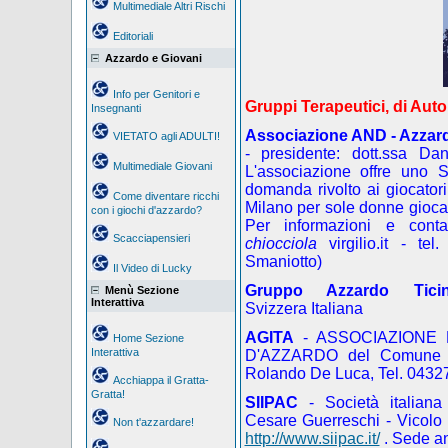
Multimediale Altri Rischi
Editoriali
Azzardo e Giovani
Info per Genitori e
Gruppi Terapeutici, di Auto
Insegnanti
Associazione AND - Azzar
VIETATO agli ADULTI!
- presidente: dott.ssa Da
Multimediale Giovani
L'associazione offre uno S
domanda rivolto ai giocatori 
Come diventare ricchi
Milano per sole donne giocatr
con i giochi d'azzardo?
Per informazioni e contat
Scacciapensieri
chiocciola
virgilio.it
- tel
Smaniotto)
Il Video di Lucky
Gruppo Azzardo Tici
Menù Sezione
Interattiva
Svizzera Italiana
AGITA
- ASSOCIAZIONE 
Home Sezione
Interattiva
D'AZZARDO del Comune di 
Rolando De Luca, Tel. 0432
Acchiappa il Gratta-
Gratta!
SIIPAC
- Società italiana 
Cesare Guerreschi - Vicolo
Non t'azzardare!
http://www.siipac.it/
. Sede a