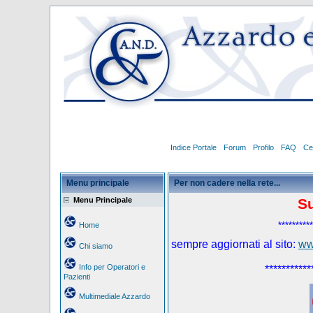
Indice Portale
Forum
Profilo
FAQ
Ce
Menu principale
Per non cadere nella rete...
Menu Principale
S
**********
Home
sempre aggiornati al sito:
ww
Chi siamo
Info per Operatori e
***********
Pazienti
Multimediale Azzardo