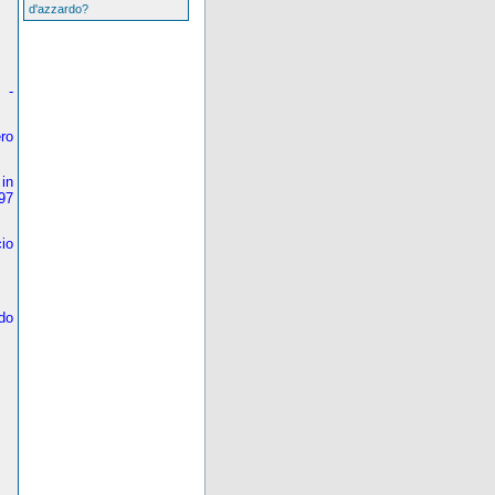
d'azzardo?
 -
ro
in
97
io
do