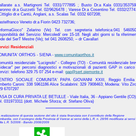
allarate a.s. Martignoni Tel. 0331/777895 ; Busto Dr.a Kala 0331/353759
aronno dr.a Guzzetti Tel. 02/9626478 ; Varese Dr.a Cosentino Tel. 0332/2774
Cittiglio dr.e Cantù, Anglani, a.s. Scalas Tel. 0332 607208;
stelfranco Veneto dr.a Fiorin 0423 732736;
InformaGioco"
Zelarino (Ve) Tel. con segreteria telefonica:041 546050
sponibilità del Servizio: Mercoledi' ore 15-18. Negli altri giorni si fa riferime
de del SerT Mestre (Ve); tel 041 2608250, – dr Cavallari
ervizi Residenziali
OMUNITA' ORTHOS - SIENA -
www.comunitaorthos.it
munità residenziale "Lucignolo" - Collegno (TO) - Comunità residenziale br
Sidecar" per percorsi diagnostici e motivazionali di pazienti GAP
in carico
rvizi: telefono 329.75 07 254 e-mail:
gap@sert.piemonte.it
ENTRO SOCIALE COMUNITA' PAPA GIOVANNI XXIII, Reggio Emilia
mberto Caroni: 338 5961186 Alice Scalabrini: 329 7908463; Modena: Vito Ziro
29 6707297
ASA DI CURA PRIVATA LE BETULLE - Viale Italia, 36 - Appiano Gentile (CO)
l. 031973311 (dott. Michele Sforza; dr. Stefano Oliva)
*************************************
 realizzazione di questa sezione del sito è stata finanziata con il contributo della Regione
mbardia, con il sostegno della Provincia di Varese
ai sensi della L.R. n. 28/96 modificata ai sensi
lla L.R. 5/2006 - Bando 2008/2009