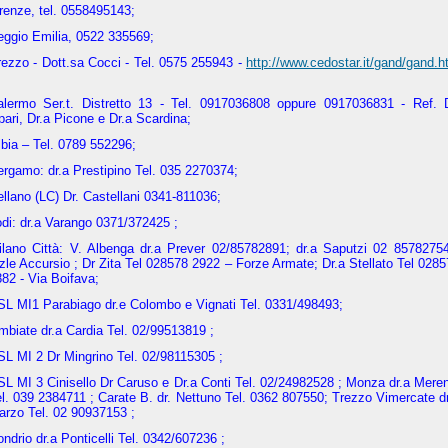
renze, tel. 0558495143;
eggio Emilia, 0522 335569;
ezzo - Dott.sa Cocci - Tel. 0575 255943
-
http://www.cedostar.it/gand/gand.
alermo Ser.t.
Distretto 13 - Tel. 0917036808 oppure 0917036831 - Ref. D
pari, Dr.a Picone e Dr.a Scardina;
bia – Tel. 0789 552296;
rgamo: dr.a Prestipino Tel. 035 2270374;
llano (LC) Dr. Castellani 0341-811036;
di: dr.a Varango 0371/372425 ;
ilano Città: V. Albenga dr.a Prever 02/85782891; dr.a Saputzi 02 8578275
zle Accursio ; Dr Zita Tel 028578 2922 – Forze Armate; Dr.a Stellato Tel 028
882
- Via Boifava;
SL MI1 Parabiago dr.e Colombo e Vignati Tel. 0331/498493;
mbiate dr.a Cardia Tel. 02/99513819 ;
SL MI 2 Dr Mingrino Tel. 02/98115305 ;
L MI 3 Cinisello Dr Caruso e Dr.a Conti Tel. 02/24982528 ; Monza dr.a Mere
l. 039 2384711 ; Carate B. dr. Nettuno Tel. 0362 807550; Trezzo Vimercate d
arzo Tel. 02 90937153 ;
ndrio dr.a Ponticelli Tel. 0342/607236 ;