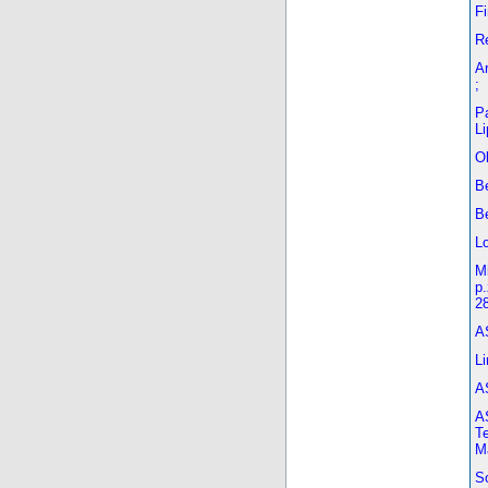
Fi
R
Ar
;
P
Li
Ol
Be
Be
Lo
M
p.
2
A
Li
A
AS
Te
M
So