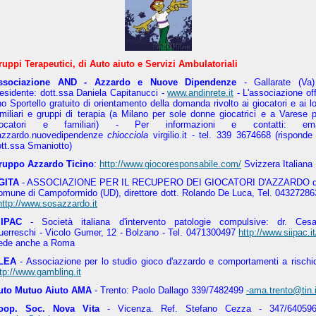
ruppi Terapeutici, di Auto aiuto e Servizi Ambulatoriali
ssociazione AND - Azzardo e Nuove Dipendenze
- Gallarate (Va)
esidente: dott.ssa Daniela Capitanucci -
www.andinrete.it
- L'associazione of
o Sportello gratuito di orientamento della domanda rivolto ai giocatori e ai l
miliari e gruppi di terapia (a Milano per sole donne giocatrici e a Varese 
iocatori e familiari) - Per informazioni e contatti: ema
zzardo.nuovedipendenze
chiocciola
virgilio.it
- tel. 339 3674668 (risponde 
tt.ssa Smaniotto)
ruppo Azzardo Ticino
:
http://www.giocoresponsabile.com/
Svizzera Italiana
GITA
- ASSOCIAZIONE PER IL RECUPERO DEI GIOCATORI D'AZZARDO d
omune di Campoformido (UD), direttore dott. Rolando De Luca, Tel. 04327286
http://www.sosazzardo.it
IIPAC
- Società italiana d'intervento patologie compulsive: dr. Cesa
uerreschi - Vicolo Gumer, 12 - Bolzano - Tel. 0471300497
http://www.siipac.it
ede anche a Roma
LEA
- Associazione per lo studio gioco d'azzardo e comportamenti a rischio
tp://www.gambling.it
uto Mutuo Aiuto AMA
- Trento: Paolo Dallago 339/7482499
-ama.trento@tin.i
oop. Soc. Nova Vita
- Vicenza. Ref. Stefano Cezza - 347/640596