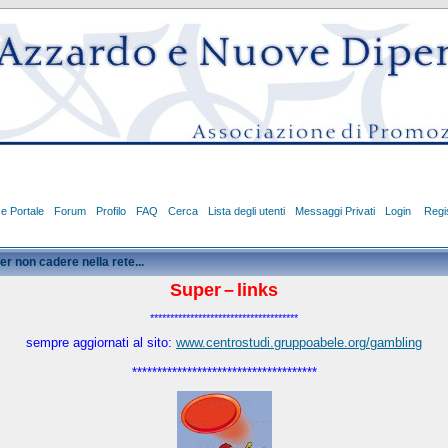
ce Portale
Forum
Profilo
FAQ
Cerca
Lista degli utenti
Messaggi Privati
Login
Regis
er non cadere nella rete...
Super
–
links
*************************************
sempre aggiornati al sito:
www.centrostudi.gruppoabele.org/gambling
*************************************