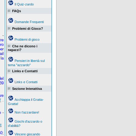
Il Quiz-zardo
FAQs
Domande Frequenti
Problemi di Gioco?
 -
fre
Problemi di gioco
oro
Che ne dicono i
per
ragazzi?
il
la
Pensieri in libertà sul
tema "azzardo"
Links e Contatti
el
Links e Contatti
39
Sezione Interattiva
re
/
.
Acchiappa il Gratta-
Gratta!
 -
Non t'azzardare!
Giochi d'azzardo o
t
d'abilità?
0;
Vincere giocando