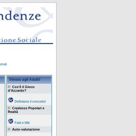
trati
Vietato agli Adulti!
Cos'è il Gioco
d'Azzardo?
Definiamo il concetto!
Credenze Popolari e
Realtà
Fatti e Miti
Auto-valutazione