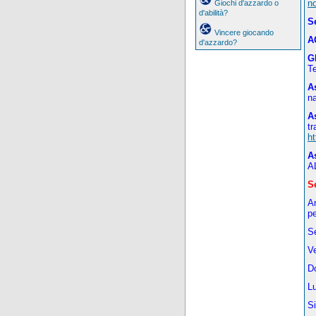
no
Giochi d'azzardo o
d'abilità?
S
Vincere giocando
A
d'azzardo?
G
T
A
n
A
t
ht
A
A
S
A
pe
Se
Ve
D
L
Si