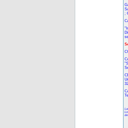
G
S
; 
Ca
"
Di
se
S
C
Co
"
Se
C
U
3
C
Te
La
Lo
de