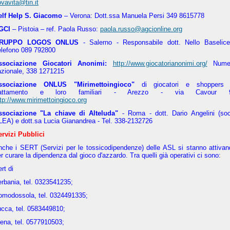
vavita@tin.it
elf Help S. Giacomo
– Verona: Dott.ssa Manuela Persi
349 8615778
GCI
– Pistoia – ref. Paola Russo:
paola.russo@agcionline.org
RUPPO LOGOS ONLUS
- Salerno - Responsabile dott. Nello Baselice
elefono 089 792800
ssociazione Giocatori Anonimi:
http://www.giocatorianonimi.org/
Nume
azionale, 338 1271215
ssociazione ONLUS "Mirimettoingioco"
di giocatori e shoppers 
rattamento e loro familiari - Arezzo -
via Cavour 
tp://www.mirimettoingioco.org
ssociazione "La chiave di Alteluda"
- Roma - dott. Dario Angelini (soc
LEA) e dott.sa Lucia Gianandrea - Tel. 338-2132726
ervizi Pubblici
nche i SERT (Servizi per le tossicodipendenze) delle ASL si stanno attivan
r curare la dipendenza dal gioco d'azzardo. Tra quelli già operativi ci sono:
rt di
rbania, tel. 0323541235;
omodossola, tel. 0324491335;
ucca, tel. 0583449810;
ena, tel. 0577910503;