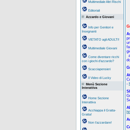
Multimediale Altri Rischi
Editoriali
Azzardo e Giovani
G
Info per Genitori e
Insegnanti
A
pr
VIETATO agli ADULTI!
un
fa
Multimediale Giovani
g
a
Come diventare ricchi
do
con i giochi d'azzardo?
G
Scacciapensieri
A
Il Video di Lucky
C
-
Menù Sezione
Interattiva
S
G
Home Sezione
S
Interattiva
A
Acchiappa il Gratta-
ht
Gratta!
A
Non t'azzardare!
C