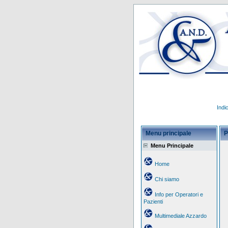
Indi
Menu principale
P
Menu Principale
Home
Chi siamo
Info per Operatori e
Pazienti
Multimediale Azzardo