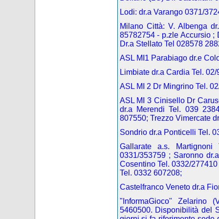
Lodi: dr.a Varango 0371/372
Milano Città: V. Albenga d
85782754
- p.zle Accursio 
Dr.a Stellato Tel 028578 288
ASL MI1 Parabiago dr.e Colo
Limbiate dr.a Cardia Tel. 02
ASL MI 2 Dr Mingrino Tel. 0
ASL MI 3 Cinisello Dr Carus
dr.a Merendi Tel. 039 2384
807550; Trezzo Vimercate dr
Sondrio dr.a Ponticelli Tel. 
Gallarate a.s. Martignon
0331/353759 ; Saronno dr.a
Cosentino Tel. 0332/277410 ; 
Tel. 0332 607208;
Castelfranco Veneto dr.a Fi
"InformaGioco"
Zelarino (
5460500. Disponibilità del Se
giorni si fa riferimento sede