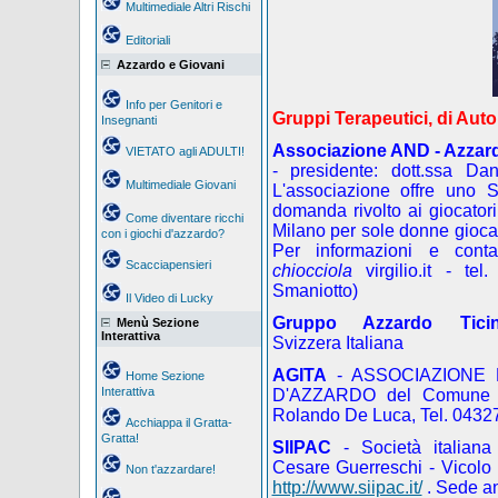
Multimediale Altri Rischi
Editoriali
Azzardo e Giovani
Info per Genitori e
Gruppi Terapeutici, di Auto
Insegnanti
Associazione AND - Azzar
VIETATO agli ADULTI!
- presidente: dott.ssa Da
Multimediale Giovani
L'associazione offre uno S
domanda rivolto ai giocatori 
Come diventare ricchi
Milano per sole donne giocatr
con i giochi d'azzardo?
Per informazioni e contat
Scacciapensieri
chiocciola
virgilio.it
- tel
Smaniotto)
Il Video di Lucky
Gruppo Azzardo Tici
Menù Sezione
Interattiva
Svizzera Italiana
AGITA
- ASSOCIAZIONE 
Home Sezione
Interattiva
D'AZZARDO del Comune di 
Rolando De Luca, Tel. 0432
Acchiappa il Gratta-
Gratta!
SIIPAC
- Società italiana 
Cesare Guerreschi - Vicolo
Non t'azzardare!
http://www.siipac.it/
. Sede a