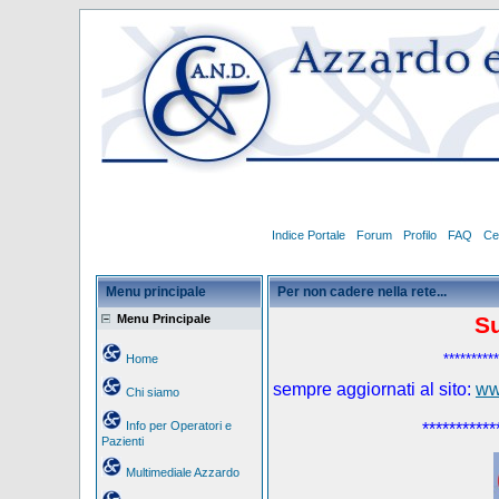
Indice Portale
Forum
Profilo
FAQ
Ce
Menu principale
Per non cadere nella rete...
Menu Principale
S
**********
Home
sempre aggiornati al sito:
ww
Chi siamo
Info per Operatori e
***********
Pazienti
Multimediale Azzardo