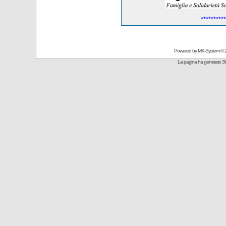
**********
Powered by
MX-System
© 
La pagina ha generato 36