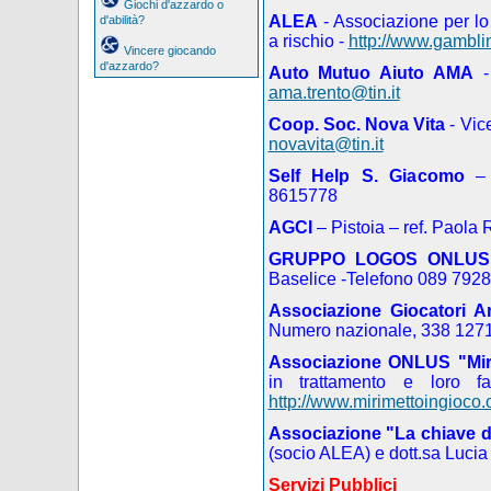
Giochi d'azzardo o
ALEA
- Associazione per lo
d'abilità?
a rischio -
http://www.gamblin
Vincere giocando
d'azzardo?
Auto Mutuo Aiuto AMA
-
ama.trento@tin.it
Coop. Soc. Nova Vita
- Vic
novavita@tin.it
Self Help S. Giacomo
– 
8615778
AGCI
– Pistoia – ref. Paola
GRUPPO LOGOS ONLU
Baselice -Telefono 089 792
Associazione Giocatori A
Numero nazionale, 338 127
Associazione ONLUS "Mir
in trattamento e loro fa
http://www.mirimettoingioco.
Associazione "La chiave d
(socio ALEA) e dott.sa Luci
Servizi Pubblici