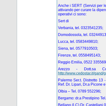
Anche i SERT (Servizi per l
attivando per curare la dipen
operativi ci sono:
Sert di
Verbania, tel. 0323541235;
Domodossola, tel. 03244913
Lucca, tel. 0583449810;
Siena, tel. 0577910503;
Firenze, tel. 0558495143;
Reggio Emilia, 0522 335569
Arezzo - Dott.sa C
http://www.cedostar.it/gand/
Palermo Ser.t.
Distretto 13
Ref. Dr. Lipari, Dr.a Picone 
Olbia – Tel. 0789 552296;
Bergamo: dr.a Prestipino Te
Bellano (LC) Dr. Castellani