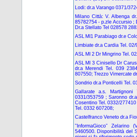
Lodi: dr.a Varango 0371/372
Milano Città: V. Albenga d
85782754
- p.zle Accursio 
Dr.a Stellato Tel 028578 288
ASL MI1 Parabiago dr.e Colo
Limbiate dr.a Cardia Tel. 02
ASL MI 2 Dr Mingrino Tel. 0
ASL MI 3 Cinisello Dr Carus
dr.a Merendi Tel. 039 2384
807550; Trezzo Vimercate dr
Sondrio dr.a Ponticelli Tel. 
Gallarate a.s. Martignon
0331/353759 ; Saronno dr.a
Cosentino Tel. 0332/277410 ; 
Tel. 0332 607208;
Castelfranco Veneto dr.a Fi
"InformaGioco"
Zelarino (
5460500. Disponibilità del Se
giorni si fa riferimento sede