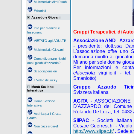
Multimediale Altri Rischi
Editoriali
Azzardo e Giovani
Info per Genitori e
Gruppi Terapeutici, di Auto
Insegnanti
Associazione AND - Azzar
VIETATO agli ADULTI!
- presidente: dott.ssa Da
Multimediale Giovani
L'associazione offre uno S
domanda rivolto ai giocatori 
Come diventare ricchi
Milano per sole donne giocatr
con i giochi d'azzardo?
Per informazioni e contat
Scacciapensieri
chiocciola
virgilio.it
- tel
Smaniotto)
Il Video di Lucky
Gruppo Azzardo Tici
Menù Sezione
Interattiva
Svizzera Italiana
AGITA
- ASSOCIAZIONE 
Home Sezione
Interattiva
D'AZZARDO del Comune di 
Rolando De Luca, Tel. 0432
Acchiappa il Gratta-
Gratta!
SIIPAC
- Società italiana 
Cesare Guerreschi - Vicolo
Non t'azzardare!
http://www.siipac.it/
. Sede a