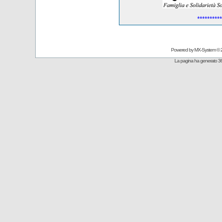
**********
Powered by
MX-System
© 
La pagina ha generato 36