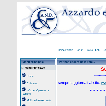
Indice Portale
Forum
Profilo
FAQ
Ce
Menu principale
Per non cadere nella rete...
Menu Principale
S
**********
Home
sempre aggiornati al sito:
ww
Chi siamo
Info per Operatori e
***********
Pazienti
Multimediale Azzardo