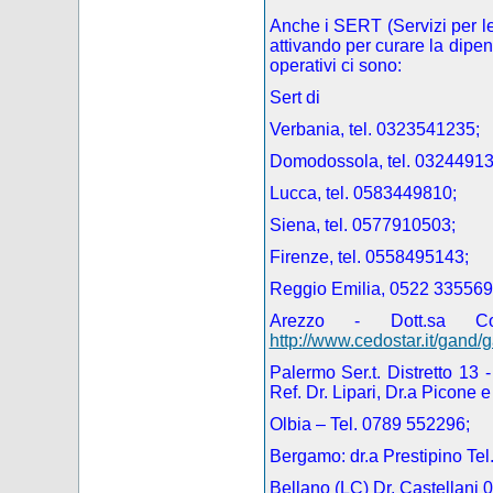
Anche i SERT (Servizi per l
attivando per curare la dipen
operativi ci sono:
Sert di
Verbania, tel. 0323541235;
Domodossola, tel. 03244913
Lucca, tel. 0583449810;
Siena, tel. 0577910503;
Firenze, tel. 0558495143;
Reggio Emilia, 0522 335569
Arezzo - Dott.sa C
http://www.cedostar.it/gand/
Palermo Ser.t.
Distretto 13
Ref. Dr. Lipari, Dr.a Picone 
Olbia – Tel. 0789 552296;
Bergamo: dr.a Prestipino Te
Bellano (LC) Dr. Castellani