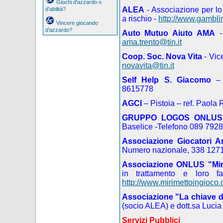
Giochi d'azzardo o
ALEA
- Associazione per lo
d'abilità?
a rischio -
http://www.gamblin
Vincere giocando
d'azzardo?
Auto Mutuo Aiuto AMA
-
ama.trento@tin.it
Coop. Soc. Nova Vita
- Vic
novavita@tin.it
Self Help S. Giacomo
– 
8615778
AGCI
– Pistoia – ref. Paola
GRUPPO LOGOS ONLU
Baselice -Telefono 089 792
Associazione Giocatori A
Numero nazionale, 338 127
Associazione ONLUS "Mir
in trattamento e loro fa
http://www.mirimettoingioco.
Associazione "La chiave d
(socio ALEA) e dott.sa Luci
Servizi Pubblici