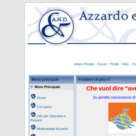
Indice Portale
Forum
Profilo
FAQ
Ce
Menu principale
Problemi di gioco?
Menu Principale
Che
vuol
dire
“av
Su gentile concessione di
Home
Chi siamo
Info per Operatori e
Pazienti
Multimediale Azzardo