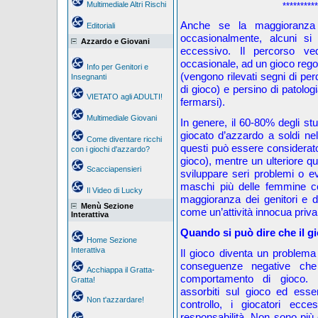
Multimediale Altri Rischi
**********
Anche se la maggioranza d
Editoriali
occasionalmente, alcuni si
Azzardo e Giovani
eccessivo. Il percorso v
occasionale, ad un gioco regol
Info per Genitori e
(vengono rilevati segni di per
Insegnanti
di gioco) e persino di patologi
VIETATO agli ADULTI!
fermarsi).
Multimediale Giovani
In genere, il 60-80% degli stu
giocato d’azzardo a soldi nel 
Come diventare ricchi
questi può essere considerato
con i giochi d'azzardo?
gioco), mentre un ulteriore q
Scacciapensieri
sviluppare seri problemi o evi
maschi più delle femmine co
Il Video di Lucky
maggioranza dei genitori e d
Menù Sezione
come un’attività innocua priv
Interattiva
Quando si può dire che il 
Home Sezione
Interattiva
Il gioco diventa un problem
conseguenze negative che
Acchiappa il Gratta-
comportamento di gioco. 
Gratta!
assorbiti sul gioco ed ess
Non t'azzardare!
controllo, i giocatori ecce
responsabilità. Non sono più c