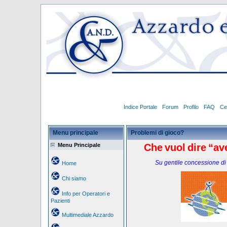
Indice Portale
Forum
Profilo
FAQ
Ce
Menu principale
Problemi di gioco?
Menu Principale
Che
vuol
dire
“av
Su gentile concessione di
Home
Chi siamo
Info per Operatori e
Pazienti
Multimediale Azzardo