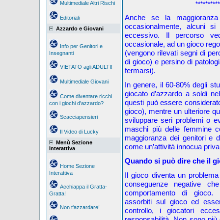
Multimediale Altri Rischi
**********
Anche se la maggioranza d
Editoriali
occasionalmente, alcuni si
Azzardo e Giovani
eccessivo. Il percorso v
occasionale, ad un gioco regol
Info per Genitori e
(vengono rilevati segni di per
Insegnanti
di gioco) e persino di patologi
VIETATO agli ADULTI!
fermarsi).
Multimediale Giovani
In genere, il 60-80% degli stu
giocato d’azzardo a soldi nel 
Come diventare ricchi
questi può essere considerato
con i giochi d'azzardo?
gioco), mentre un ulteriore q
Scacciapensieri
sviluppare seri problemi o evi
maschi più delle femmine co
Il Video di Lucky
maggioranza dei genitori e d
Menù Sezione
come un’attività innocua priv
Interattiva
Quando si può dire che il 
Home Sezione
Interattiva
Il gioco diventa un problem
conseguenze negative che
Acchiappa il Gratta-
comportamento di gioco. 
Gratta!
assorbiti sul gioco ed ess
Non t'azzardare!
controllo, i giocatori ecce
responsabilità. Non sono più c