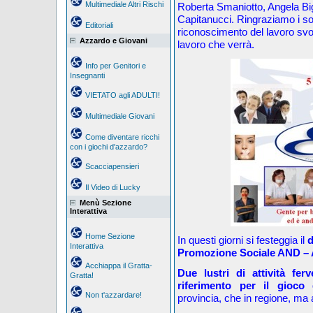
Multimediale Altri Rischi
Roberta Smaniotto, Angela Bi
Capitanucci. Ringraziamo i soc
Editoriali
riconoscimento del lavoro svolt
Azzardo e Giovani
lavoro che verrà.
Info per Genitori e
Insegnanti
VIETATO agli ADULTI!
Multimediale Giovani
Come diventare ricchi
con i giochi d'azzardo?
Scacciapensieri
Il Video di Lucky
Menù Sezione
Interattiva
Home Sezione
In questi giorni si festeggia il
d
Interattiva
Promozione Sociale AND –
Acchiappa il Gratta-
Due lustri di attività ferv
Gratta!
riferimento per il gioco 
Non t'azzardare!
provincia, che in regione,
ma a