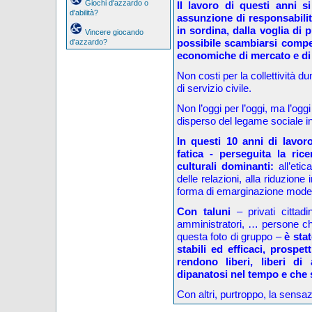
Giochi d'azzardo o
Il lavoro di questi anni s
d'abilità?
assunzione di responsabilit
in sordina, dalla voglia di
Vincere giocando
possibile scambiarsi compet
d'azzardo?
economiche di mercato e di
Non costi per la collettività 
di servizio civile.
Non l’oggi per l’oggi, ma l’ogg
disperso del legame sociale in
In questi 10 anni di lavo
fatica - perseguita la ric
culturali dominanti:
all’etic
delle relazioni, alla riduzione i
forma di emarginazione mode
Con taluni
– privati cittadin
amministratori, … persone che
questa foto di gruppo –
è sta
stabili ed efficaci, pros
rendono liberi, liberi d
dipanatosi nel tempo e che
Con altri, purtroppo, la sensaz