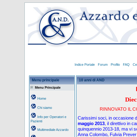
Indice Portale
Forum
Profilo
FAQ
Ce
Menu principale
10 anni di AND
Menu Principale
Diec
Home
Chi siamo
RINNOVATO IL C
Info per Operatori e
Carissimi
soci, in occasione d
Pazienti
maggio 2013
, il direttivo in 
quinquennio 2013-18, ma vi so
Multimediale Azzardo
Anna Colombo, Fulvia Prever 