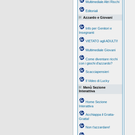
Multimediale Altri Rischi
Editoriali
Azzardo e Giovani
Info per Genitori e
Insegnanti
VIETATO agli ADULTI!
Multimediale Giovani
Come diventare ricchi
con i giochi d'azzardo?
Scacciapensieri
Il Video di Lucky
Menù Sezione
Interattiva
Home Sezione
Interattiva
Acchiappa il Gratta-
Gratta!
Non t'azzardare!