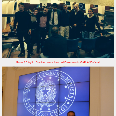
Roma 25 luglio. Comitato consultivo dell'Osservatorio GAP. AND c'era!