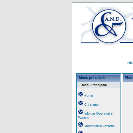
Indi
Menu principale
Phot
Menu Principale
Home
Chi siamo
Info per Operatori e
Pazienti
Multimediale Azzardo