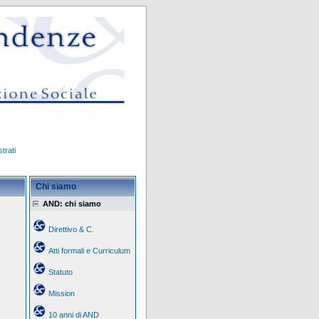
trati
Chi siamo
AND: chi siamo
Direttivo & C.
Atti formali e Curriculum
Statuto
Mission
10 anni di AND