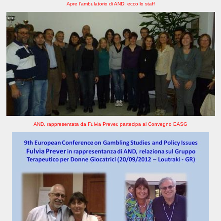
Apre l'ambulatorio di AND: ecco lo staff
AND, rappresentata da Fulvia Prever, partecipa al Convegno EASG