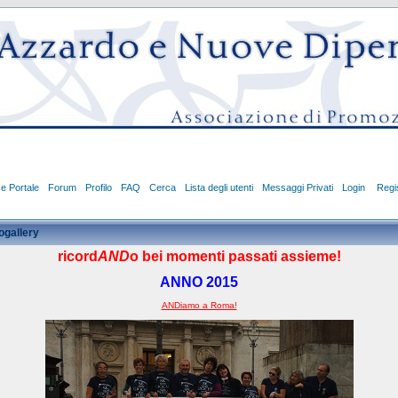
ce Portale
Forum
Profilo
FAQ
Cerca
Lista degli utenti
Messaggi Privati
Login
Regis
ogallery
ricord
AND
o bei momenti passati assieme!
ANNO 2015
ANDiamo a Roma!