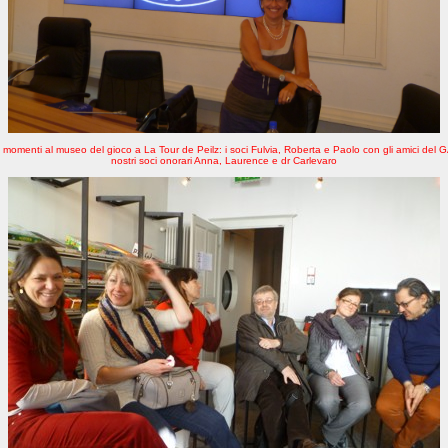
momenti al museo del gioco a La Tour de Peilz: i soci Fulvia, Roberta e Paolo con gli amici del 
nostri soci onorari Anna, Laurence e dr Carlevaro