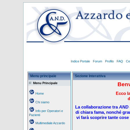
Indice Portale
Forum
Profilo
FAQ
Ce
Menu principale
Sezione Interattiva
Menu Principale
Benv
Ecco la
Home
d
Chi siamo
La collaborazione tra
AND
Info per Operatori e
di chiara fama, nonché gra
Pazienti
vi farà scoprire tante cose 
Multimediale Azzardo