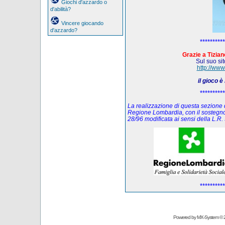
Giochi d'azzardo o
d'abilità?
Vincere giocando
d'azzardo?
**********
Grazie a Tiziano
Sul suo sito
http://www
il gioco 
**********
La realizzazione di questa sezione de
Regione Lombardia, con il sostegno
28/96 modificata ai sensi della L.
**********
Powered by
MX-System
© 