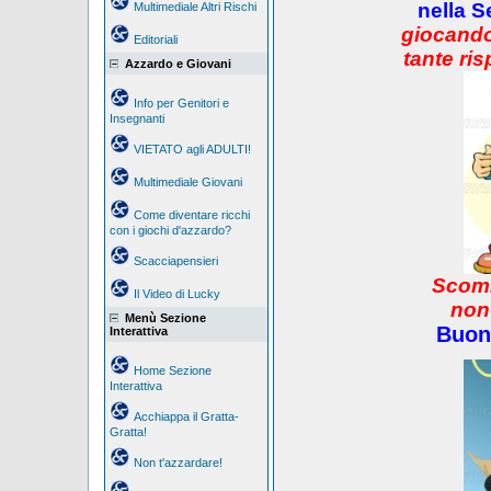
nella S
Multimediale Altri Rischi
giocando
Editoriali
tante ris
Azzardo e Giovani
Info per Genitori e
Insegnanti
VIETATO agli ADULTI!
Multimediale Giovani
Come diventare ricchi
con i giochi d'azzardo?
Scacciapensieri
Scomm
Il Video di Lucky
non
Menù Sezione
Buon
Interattiva
Home Sezione
Interattiva
Acchiappa il Gratta-
Gratta!
Non t'azzardare!