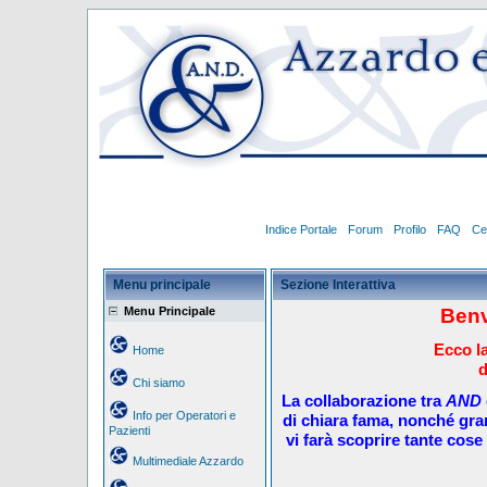
Indice Portale
Forum
Profilo
FAQ
Ce
Menu principale
Sezione Interattiva
Menu Principale
Benv
Ecco la
Home
d
Chi siamo
La collaborazione tra
AND
Info per Operatori e
di chiara fama, nonché gra
Pazienti
vi farà scoprire tante cose 
Multimediale Azzardo