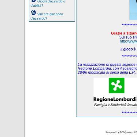
Giochi d'azzardo o
d'abilità?
Vincere giocando
d'azzardo?
**********
Grazie a Tiziano
Sul suo sito
http://www
il gioco 
**********
La realizzazione di questa sezione de
Regione Lombardia, con il sostegno
28/96 modificata ai sensi della L.
**********
Powered by
MX-System
© 