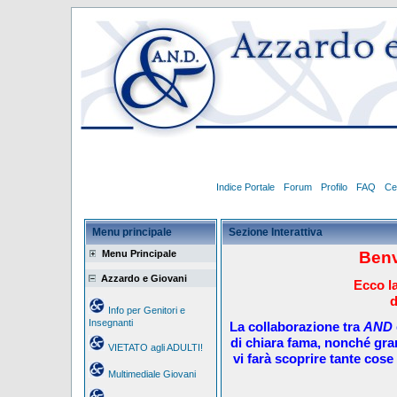
Indice Portale
Forum
Profilo
FAQ
Ce
Menu principale
Sezione Interattiva
Menu Principale
Benv
Azzardo e Giovani
Ecco la
d
Info per Genitori e
Insegnanti
La collaborazione tra
AND
di chiara fama, nonché gra
VIETATO agli ADULTI!
vi farà scoprire tante cose 
Multimediale Giovani