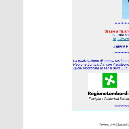
**********
Grazie a Tiziano
Sul suo sito
http://www
il gioco 
**********
La realizzazione di questa sezione de
Regione Lombardia, con il sostegno
28/96 modificata ai sensi della L.
**********
Powered by
MX-System
© 