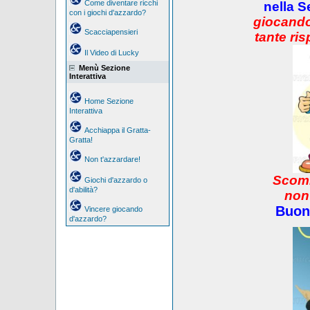
Come diventare ricchi
nella S
con i giochi d'azzardo?
giocando
Scacciapensieri
tante ris
Il Video di Lucky
Menù Sezione
Interattiva
Home Sezione
Interattiva
Acchiappa il Gratta-
Gratta!
Non t'azzardare!
Scomm
Giochi d'azzardo o
d'abilità?
non
Buon
Vincere giocando
d'azzardo?