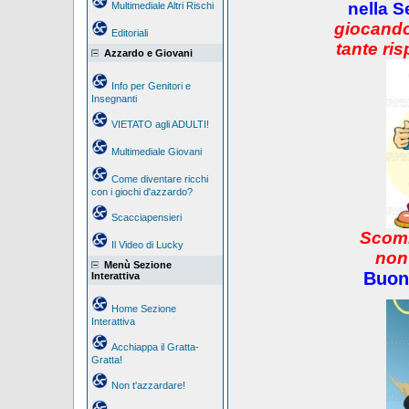
nella S
Multimediale Altri Rischi
giocando
Editoriali
tante ris
Azzardo e Giovani
Info per Genitori e
Insegnanti
VIETATO agli ADULTI!
Multimediale Giovani
Come diventare ricchi
con i giochi d'azzardo?
Scacciapensieri
Scomm
Il Video di Lucky
non
Menù Sezione
Buon
Interattiva
Home Sezione
Interattiva
Acchiappa il Gratta-
Gratta!
Non t'azzardare!