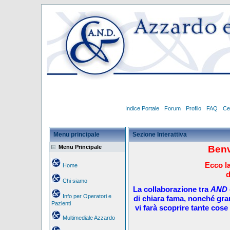
Indice Portale
Forum
Profilo
FAQ
Ce
Menu principale
Sezione Interattiva
Menu Principale
Benv
Ecco la
Home
d
Chi siamo
La collaborazione tra
AND
Info per Operatori e
di chiara fama, nonché gra
Pazienti
vi farà scoprire tante cose 
Multimediale Azzardo