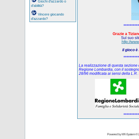
Giochi d'azzardo o
d'abilità?
Vincere giocando
d'azzardo?
**********
Grazie a Tiziano
Sul suo sito
http://www
il gioco 
**********
La realizzazione di questa sezione de
Regione Lombardia, con il sostegno
28/96 modificata ai sensi della L.
**********
Powered by
MX-System
© 