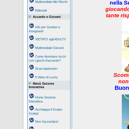
nella S
Multimediale Altri Rischi
giocando
Editoriali
tante ris
Azzardo e Giovani
Info per Genitori e
Insegnanti
VIETATO agli ADULTI!
Multimediale Giovani
Come diventare ricchi
con i giochi d'azzardo?
Scacciapensieri
Scomm
Il Video di Lucky
non
Menù Sezione
Buon
Interattiva
Home Sezione
Interattiva
Acchiappa il Gratta-
Gratta!
Non t'azzardare!