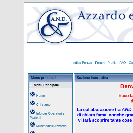
Indice Portale
Forum
Profilo
FAQ
Ce
Menu principale
Sezione Interattiva
Menu Principale
Benv
Ecco la
Home
d
Chi siamo
La collaborazione tra
AND
Info per Operatori e
di chiara fama, nonché gra
Pazienti
vi farà scoprire tante cose 
Multimediale Azzardo