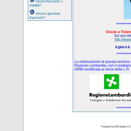
Giochi d'azzardo o
d'abilità?
Vincere giocando
d'azzardo?
**********
Grazie a Tiziano
Sul suo sito
http://www
il gioco 
**********
La realizzazione di questa sezione de
Regione Lombardia, con il sostegno
28/96 modificata ai sensi della L.
**********
Powered by
MX-System
© 