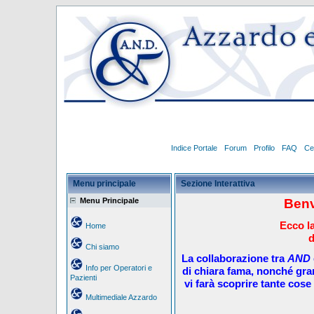
Indice Portale
Forum
Profilo
FAQ
Ce
Menu principale
Sezione Interattiva
Menu Principale
Benv
Ecco la
Home
d
Chi siamo
La collaborazione tra
AND
Info per Operatori e
di chiara fama, nonché gra
Pazienti
vi farà scoprire tante cose 
Multimediale Azzardo