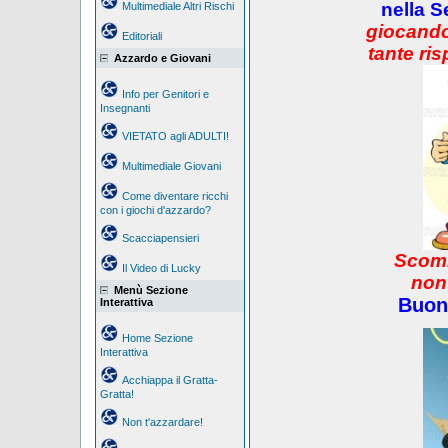
nella S
Multimediale Altri Rischi
giocando
Editoriali
tante ris
Azzardo e Giovani
Info per Genitori e
Insegnanti
VIETATO agli ADULTI!
Multimediale Giovani
Come diventare ricchi
con i giochi d'azzardo?
Scacciapensieri
Scomm
Il Video di Lucky
non
Menù Sezione
Buon
Interattiva
Home Sezione
Interattiva
Acchiappa il Gratta-
Gratta!
Non t'azzardare!