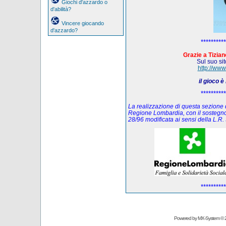
Giochi d'azzardo o
d'abilità?
Vincere giocando
d'azzardo?
**********
Grazie a Tiziano
Sul suo sito
http://www
il gioco 
**********
La realizzazione di questa sezione de
Regione Lombardia, con il sostegno
28/96 modificata ai sensi della L.
**********
Powered by
MX-System
© 