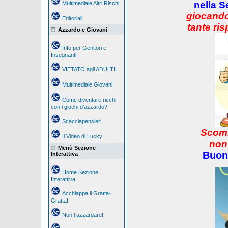
nella S
Multimediale Altri Rischi
giocando
Editoriali
tante ris
Azzardo e Giovani
Info per Genitori e
Insegnanti
VIETATO agli ADULTI!
Multimediale Giovani
Come diventare ricchi
con i giochi d'azzardo?
Scacciapensieri
Scomm
Il Video di Lucky
non
Menù Sezione
Buon
Interattiva
Home Sezione
Interattiva
Acchiappa il Gratta-
Gratta!
Non t'azzardare!