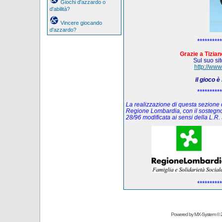
Giochi d'azzardo o
d'abilità?
Vincere giocando
d'azzardo?
**********
Grazie a Tiziano
Sul suo sito
http://www
il gioco 
**********
La realizzazione di questa sezione de
Regione Lombardia, con il sostegno
28/96 modificata ai sensi della L.
**********
Powered by
MX-System
© 