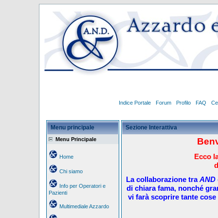
Indice Portale
Forum
Profilo
FAQ
Ce
Menu principale
Sezione Interattiva
Menu Principale
Benv
Ecco la
Home
d
Chi siamo
La collaborazione tra
AND
Info per Operatori e
di chiara fama, nonché gra
Pazienti
vi farà scoprire tante cose 
Multimediale Azzardo