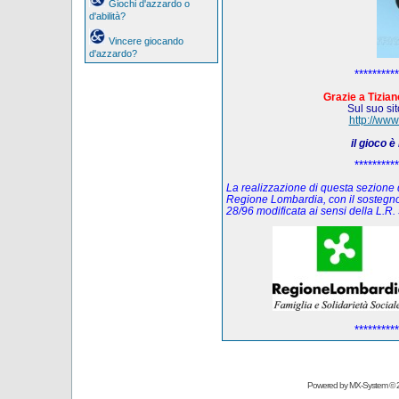
Giochi d'azzardo o
d'abilità?
Vincere giocando
d'azzardo?
**********
Grazie a Tiziano
Sul suo sito
http://www
il gioco 
**********
La realizzazione di questa sezione de
Regione Lombardia, con il sostegno
28/96 modificata ai sensi della L.
**********
Powered by
MX-System
© 