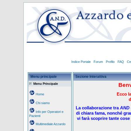
Indice Portale
Forum
Profilo
FAQ
Ce
Menu principale
Sezione Interattiva
Menu Principale
Benv
Ecco la
Home
d
Chi siamo
La collaborazione tra
AND
Info per Operatori e
di chiara fama, nonché gra
Pazienti
vi farà scoprire tante cose 
Multimediale Azzardo