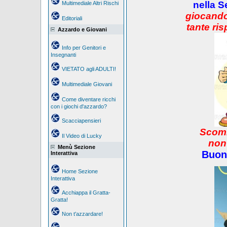
nella S
Multimediale Altri Rischi
giocando
Editoriali
tante ris
Azzardo e Giovani
Info per Genitori e
Insegnanti
VIETATO agli ADULTI!
Multimediale Giovani
Come diventare ricchi
con i giochi d'azzardo?
Scacciapensieri
Scomm
Il Video di Lucky
non
Menù Sezione
Buon
Interattiva
Home Sezione
Interattiva
Acchiappa il Gratta-
Gratta!
Non t'azzardare!